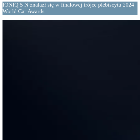
IONIQ 5 N znalazł się w finałowej trójce plebiscytu 2024
World Car Awards