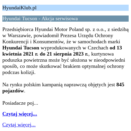
HyundaiKlub.pl
Hyundai Tucson - Akcja serwisowa
Przedsiębiorca Hyundai Motor Poland sp. z o.o., z siedzibą
w Warszawie, powiadomił Prezesa Urzędu Ochrony
Konkurencji i Konsumentów, że w samochodach marki
Hyundai Tucson
wyprodukowanych w Czechach
od 13
kwietnia 2021 r. do 21 sierpnia 2023 r.
, kurtynowa
poduszka powietrzna może być ułożona w nieodpowiedni
sposób, co może skutkować brakiem optymalnej ochrony
podczas kolizji.
Na rynku polskim kampanią naprawczą objętych jest
845
pojazdów
.
Posiadacze poj...
Czytaj więcej...
Czytaj więcej...