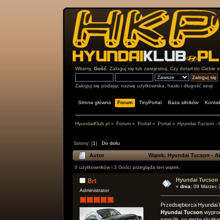
Witamy,
Gość
.
Zaloguj się
lub
zarejestruj
. Czy dotarł do Ciebie
e
Zaloguj się podając nazwę użytkownika, hasło i długość sesji
Strona główna
Forum
TinyPortal
Baza silników
Kontak
HyundaiKlub.pl
»
Forum
»
Portal
»
Portal
»
Hyundai Tucson - 
Strony: [
1
]
Do dołu
Autor
Wątek: Hyundai Tucson - Ak
0 użytkowników i 3 Gości przegląda ten wątek.
Hyundai Tucson 
Brt
«
dnia:
09 Marzec 
Administrator
Przedsiębiorca Hyundai 
Hyundai Tucson
wypro
sposób, co może skutkow