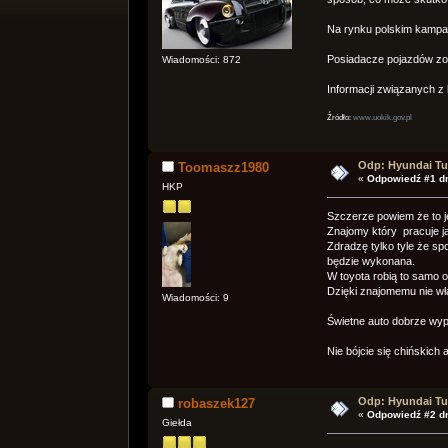
Na rynku polskim kampa
Posiadacze pojazdów zos
Wiadomości: 872
Informacji związanych z 
Źródło:
www.uokik.gov.pl
Odp: Hyundai Tu
Toomaszz1980
«
Odpowiedź #1 dn
HKP
Szczerze powiem że to j
Znajomy który pracuje ja
Zdradzę tylko tyle że sp
będzie wykonana.
W toyota robią to samo od
Dzięki znajomemu nie wł
Wiadomości: 9
Świetne auto dobrze wyp
Nie bójcie się chińskic
Odp: Hyundai Tu
robaszek127
«
Odpowiedź #2 dn
Giełda