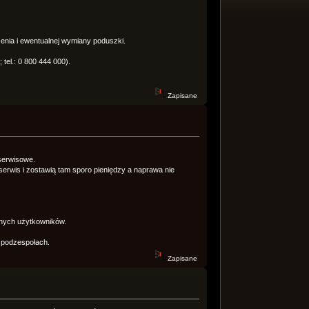
nia i ewentualnej wymiany poduszki.
tel.: 0 800 444 000).
Zapisane
 serwisowe.
 serwis i zostawią tam sporo pieniędzy a naprawa nie
nnych użytkowników.
 podzespołach.
Zapisane