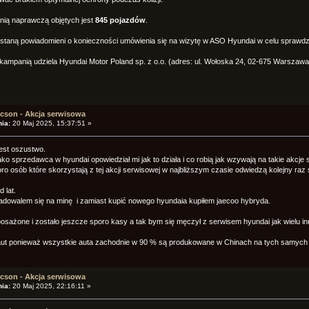
nią naprawczą objętych jest
845 pojazdów
.
taną powiadomieni o konieczności umówienia się na wizytę w ASO Hyundai w celu sprawdze
kampanią udziela Hyundai Motor Poland sp. z o.o. (adres: ul. Wołoska 24, 02-675 Warszawa; 
cson - Akcja serwisowa
ia:
20 Maj 2025, 15:37:51 »
est oszustwo.
ko sprzedawca w hyundai opowiedział mi jak to działa i co robią jak wzywają na takie akcje
oro osób które skorzystają z tej akcji serwisowej w najbliższym czasie odwiedzą kolejny raz
 lat.
adowalem się na minę i zamiast kupić nowego hyundaia kupiłem jaecoo hybryda.
osażone i zostało jeszcze sporo kasy a tak bym się męczył z serwisem hyundai jak wielu i
h aut ponieważ wszystkie auta zachodnie w 90 % są produkowane w Chinach na tych samych
cson - Akcja serwisowa
ia:
20 Maj 2025, 22:16:11 »