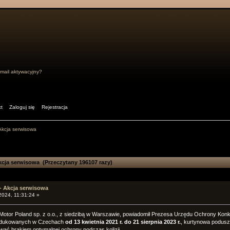
mail aktywacyjny?
t
Zaloguj się
Rejestracja
Akcja serwisowa
cja serwisowa (Przeczytany 196107 razy)
- Akcja serwisowa
2024, 11:31:24 »
Motor Poland sp. z o.o., z siedzibą w Warszawie, powiadomił Prezesa Urzędu Ochrony Kon
dukowanych w Czechach
od 13 kwietnia 2021 r. do 21 sierpnia 2023 r.
, kurtynowa podusz
ać brakiem optymalnej ochrony podczas kolizji.