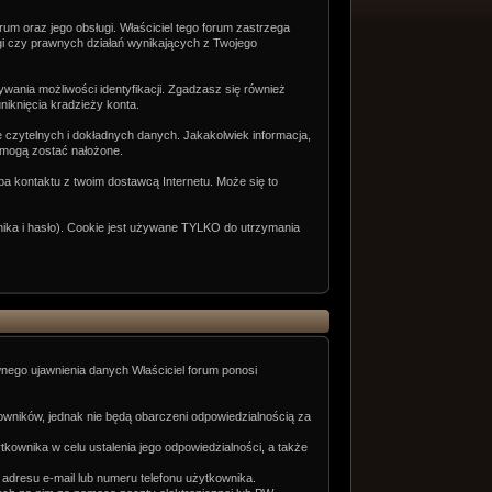
um oraz jego obsługi. Właściciel tego forum zastrzega
rgi czy prawnych działań wynikających z Twojego
ywania możliwości identyfikacji. Zgadzasz się również
iknięcia kradzieży konta.
 czytelnych i dokładnych danych. Jakakolwiek informacja,
e mogą zostać nałożone.
ba kontaktu z twoim dostawcą Internetu. Może się to
nika i hasło). Cookie jest używane TYLKO do utrzymania
nego ujawnienia danych Właściciel forum ponosi
owników, jednak nie będą obarczeni odpowiedzialnością za
wnika w celu ustalenia jego odpowiedzialności, a także
 adresu e-mail lub numeru telefonu użytkownika.