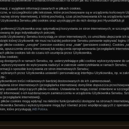
ormowania użytkowników o zmianach/nowościach na forum jak też o konkursach organizowany
acji, z wyjątkiem informacji zawartych w plikach cookies.
matyczne, w szczególności pliki tekstowe, które przechowywane są w urządzeniu końcowym U
 nazwę strony internetowej, z której pochodzą, czas przechowywania ich na urządzeniu ko
tkownika Serwisu pliki cookies oraz uzyskującym do nich dostęp jest HyundaiKlub.pl
preferencji Użytkownika oraz optymalizacji korzystania ze stron internetowych; w szczegól
osowaną do jego indywidualnych potrzeb;
osób Użytkownicy Serwisu korzystają ze stron internetowych, co umożliwia ulepszanie ich st
dzięki której Użytkownik nie musi na każdej podstronie Serwisu ponownie wpisywać loginu i 
plików cookies: „sesyjne” (session cookies) oraz „stałe” (persistent cookies). Cookies 
opuszczenia strony internetowej lub wyłączenia oprogramowania (przeglądarki internetowe
 plików cookies lub do czasu ich usunięcia przez Użytkownika.
ików cookies:
usług dostępnych w ramach Serwisu, np. uwierzytelniające pliki cookies wykorzystywane do
np. wykorzystywane do wykrywania nadużyć w zakresie uwierzytelniania w ramach Serwisu;
formacji o sposobie korzystania ze stron internetowych Serwisu;
e” wybranych przez Użytkownika ustawień i personalizację interfejsu Użytkownika, np. w zak
itp.;
Użytkownikom treści reklamowych bardziej dostosowanych do ich zainteresowań.
lądania stron internetowych (przeglądarka internetowa) domyślnie dopuszcza przechowyw
y ustawień dotyczących plików cookies. Ustawienia te mogą zostać zmienione w szczegól
bądź informować o ich każdorazowym zamieszczeniu w urządzeniu Użytkownika Serwisu. Szc
(przeglądarki internetowej).
 plików cookies mogą wpłynąć na niektóre funkcjonalności dostępne na stronach internetow
ytkownika Serwisu i wykorzystywane mogą być również przez współpracujących z operato
kim, które przysługują
IAB Polska
.