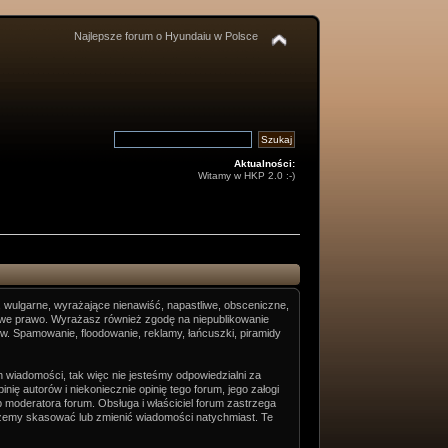
Najlepsze forum o Hyundaiu w Polsce
Aktualności:
Witamy w HKP 2.0 :-)
, wulgarne, wyrażające nienawiść, napastliwe, obsceniczne,
dowe prawo. Wyrażasz również zgodę na niepublikowanie
ów. Spamowanie, floodowanie, reklamy, łańcuszki, piramidy
h wiadomości, tak więc nie jesteśmy odpowiedzialni za
ię autorów i niekoniecznie opinię tego forum, jego załogi
 moderatora forum. Obsługa i właściciel forum zastrzega
 możemy skasować lub zmienić wiadomości natychmiast. Te