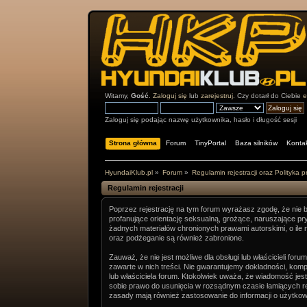
Witamy,
Gość
.
Zaloguj się
lub
zarejestruj
. Czy dotarł do Ciebie
e
Zaloguj się podając nazwę użytkownika, hasło i długość sesji
Strona główna
Forum
TinyPortal
Baza silników
Konta
HyundaiKlub.pl
»
Forum
»
Regulamin rejestracji oraz Polityka 
Regulamin rejestracji
Poprzez rejestrację na tym forum wyrażasz zgodę, że nie bę
profanujące orientację seksualną, grożące, naruszające p
żadnych materiałów chronionych prawami autorskimi, o ile 
oraz podżeganie są również zabronione.
Zauważ, że nie jest możliwe dla obsługi lub właścicieli f
zawarte w nich treści. Nie gwarantujemy dokładności, kompl
lub właściciela forum. Ktokolwiek uważa, że wiadomość jes
sobie prawo do usunięcia w rozsądnym czasie łamiących reg
zasady mają również zastosowanie do informacji o użytkowni