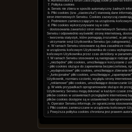
6. Administratorzy forum zastrzegają sobie prawo do inf
7. Polityka cookies
a. Serwis nie zbiera w sposób automatyczny żadnych inform
b. Pliki cookies (tzw. „ciasteczka”) stanowią dane infor
stron internetowych Serwisu. Cookies zazwyczaj zawierają
c. Podmiotem zamieszczającym na urządzeniu końcowym Uży
d. Pliki cookies wykorzystywane są w celu:
- dostosowania zawartości stron internetowych Serwisu do 
Serwisu i odpowiednio wyświetlić stronę internetową, dost
- tworzenia statystyk, które pomagają zrozumieć, w jaki sp
- utrzymanie sesji Użytkownika Serwisu (po zalogowaniu), 
e. W ramach Serwisu stosowane są dwa zasadnicze rodzaje 
w urządzeniu końcowym Użytkownika do czasu wylogowania, 
końcowym Użytkownika przez czas określony w parametrach
f. W ramach Serwisu stosowane są następujące rodzaje pl
- „niezbędne” pliki cookies, umożliwiające korzystanie z 
- pliki cookies służące do zapewnienia bezpieczeństwa, 
- „wydajnościowe” pliki cookies, umożliwiające zbieranie in
- „funkcjonalne” pliki cookies, umożliwiające „zapamiętani
Użytkownik, rozmiaru czcionki, wyglądu strony internetowej 
- „reklamowe” pliki cookies, umożliwiające dostarczanie 
g. W wielu przypadkach oprogramowanie służące do przeg
Użytkownicy Serwisu mogą dokonać w każdym czasie zmian
plików cookies w ustawieniach przeglądarki internetowej 
plików cookies dostępne są w ustawieniach oprogramowania 
h. Operator Serwisu informuje, że ograniczenia stosowania
i. Pliki cookies zamieszczane w urządzeniu końcowym Uż
j. Powyższa polityka cookies chroniona jest prawem autors