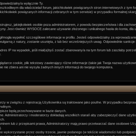
powiedzialny/a wyłącznie Ty.
zkodliwym dla właściciela/i forum, jakichkolwiek powiązanych stron internetowych z tym for
jakichkolwiek powiązanych informacji zebranych w tym serwisie) w przypadku formalnej ska
jestrujesz, jakiejkolwiek osobie poza administratorem, z powodu bezpieczeństwa i dla zachow
zyny. Jest również WYSOCE zalecane używanie złożonego i unikalnego hasła do konta, dla un
gł/mogła wypełnić szczegółowe informacje w profilu. Jesteś odpowiedzialny za wprowadzanie
b wulgarną z natury, zostanie usunięta, z lub bez wcześniejszych uwag. Odpowiednie sankcj
dres IP na wypadek, jeśli miał(a)byś zostać zbanowany/a na tym forum lub zaszłaby potrze
.
darce cookie, plik tekstowy zawierający różne informacje (takie jak Twoja nazwa użytkow
ie zbiera ani nie wysyła żadnych innych informacji do twojego komputera.
orzy w związku z rejestracją Użytkownika są traktowane jako poufne. W przypadku bezpraw
ywilnym.
 wpisze będą przechowywane w bazie danych.
one. Administratorzy i moderatorzy dokładają wszelkich starań aby zabezpieczyć dane użytk
ch.
inem lub z przepisami prawa, Administratorzy mają prawo przetwarzać dane osobowe Użytko
.
lne wykorzystanie przez osoby trzecie, jawnie podanego (w tekście wiadomości lub podpisie)