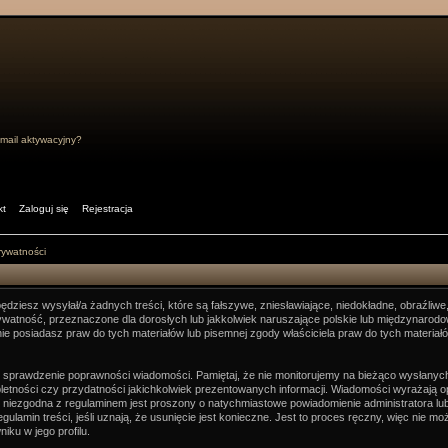
mail aktywacyjny?
kt
Zaloguj się
Rejestracja
prywatności
dziesz wysyłał/a żadnych treści, które są fałszywe, zniesławiające, niedokładne, obraźliwe
rywatność, przeznaczone dla dorosłych lub jakkolwiek naruszające polskie lub międzynaro
nie posiadasz praw do tych materiałów lub pisemnej zgody właściciela praw do tych materiał
orum sprawdzenie poprawności wiadomości. Pamiętaj, że nie monitorujemy na bieżąco wysłanyc
etności czy przydatności jakichkolwiek prezentowanych informacji. Wiadomości wyrażają opin
t niezgodna z regulaminem jest proszony o natychmiastowe powiadomienie administratora lub
ulamin treści, jeśli uznają, że usunięcie jest konieczne. Jest to proces ręczny, więc nie
ku w jego profilu.