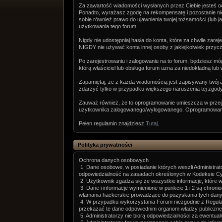
Za zawartość wiadomości wysłanych przez Ciebie jesteś od
Ponadto, wyrażasz zgodę na rekompensatę i pozostanie nies
sobie również prawo do ujawnienia twojej tożsamości (lub 
użytkowania tego forum.
Nigdy nie udostępniaj hasła do konta, które za chwile zare
NIGDY nie używać konta innej osoby z jakiejkolwiek przyc
Po zarejestrowaniu i zalogowaniu na to forum, będziesz mó
którą właściciel lub obsługa forum uzna za niedokładną lu
Zapamiętaj, że z każdą wiadomością jest zapisywany twój a
zdarzyć tylko w przypadku większego naruszenia tej zgody
Zauważ również, że to oprogramowanie umieszcza w przeglą
użytkownika zalogowanego/wylogowanego. Oprogramowanie n
Pełen regulamin znajdziesz
Tutaj
.
Polityka prywatności
Ochrona danych osobowych
1. Dane osobowe, w posiadanie których weszli Administrat
odpowiedzialność na zasadach określonych w Kodeksie C
2. Użytkownik zgadza się że wszystkie informacje, które
3. Dane i informacje wymienione w punkcie 1 i 2 są chroni
włamania hackerskie prowadzące do pozyskania tych dany
4. W przypadku wykorzystania Forum niezgodnie z Regulam
przekazać te dane odpowiednim organom władzy publicznej
5. Administratorzy nie biorą odpowiedzialności za ewentua