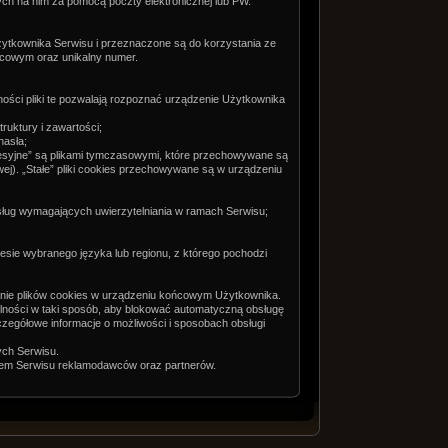
ch na nim za pomocą poczty elektronicznej lub PW.
żytkownika Serwisu i przeznaczone są do korzystania ze
ńcowym oraz unikalny numer.
ności pliki te pozwalają rozpoznać urządzenie Użytkownika
ruktury i zawartości;
hasła;
„sesyjne” są plikami tymczasowymi, które przechowywane są
j). „Stałe” pliki cookies przechowywane są w urządzeniu
 usług wymagających uwierzytelniania w ramach Serwisu;
resie wybranego języka lub regionu, z którego pochodzi
anie plików cookies w urządzeniu końcowym Użytkownika.
ności w taki sposób, aby blokować automatyczną obsługę
zegółowe informacje o możliwości i sposobach obsługi
ych Serwisu.
rem Serwisu reklamodawców oraz partnerów.