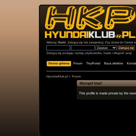
Witamy,
Gość
.
Zaloguj się
lub
zarejestruj
. Czy dotarł do Ciebie
e
Zaloguj się podając nazwę użytkownika, hasło i długość sesji
Strona główna
Forum
TinyPortal
Baza silników
Konta
HyundaiKlub.pl
»
Forum
Wystąpił błąd!
This profile is made private by the owne