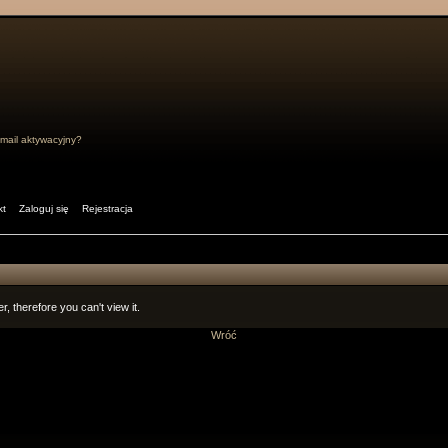
mail aktywacyjny?
kt
Zaloguj się
Rejestracja
r, therefore you can't view it.
Wróć