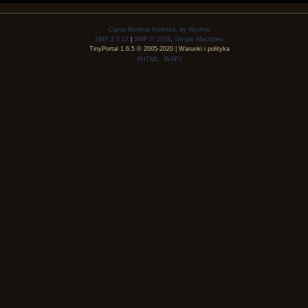
Curve Minimal Inverted, by Akyhne
SMF 2.0.17
|
SMF © 2019
,
Simple Machines
TinyPortal 1.6.5
©
2005-2020
|
Warunki i polityka
XHTML
WAP2