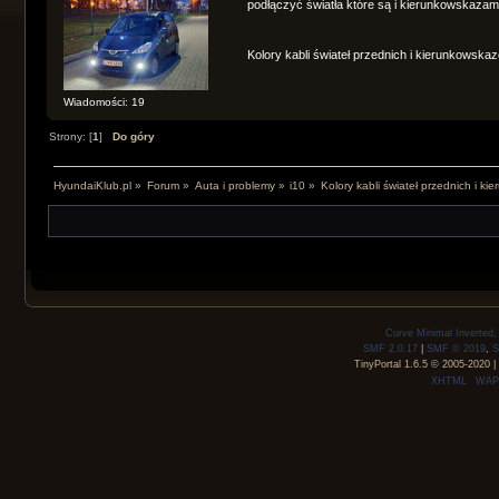
podłączyć światła które są i kierunkowskazam
Kolory kabli świateł przednich i kierunkowsk
Wiadomości: 19
Strony: [
1
]
Do góry
HyundaiKlub.pl
»
Forum
»
Auta i problemy
»
i10
»
Kolory kabli świateł przednich i k
Curve Minimal Inverted
SMF 2.0.17
|
SMF © 2019
,
S
TinyPortal 1.6.5
©
2005-2020
|
XHTML
WAP