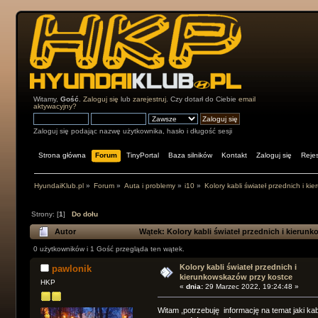
Witamy,
Gość
.
Zaloguj się
lub
zarejestruj
. Czy dotarł do Ciebie
email
aktywacyjny?
Zaloguj się podając nazwę użytkownika, hasło i długość sesji
Strona główna
Forum
TinyPortal
Baza silników
Kontakt
Zaloguj się
Rejes
HyundaiKlub.pl
»
Forum
»
Auta i problemy
»
i10
»
Kolory kabli świateł przednich i k
Strony: [
1
]
Do dołu
Autor
Wątek: Kolory kabli świateł przednich i kierun
0 użytkowników i 1 Gość przegląda ten wątek.
Kolory kabli świateł przednich i
pawlonik
kierunkowskazów przy kostce
HKP
«
dnia:
29 Marzec 2022, 19:24:48 »
Witam ,potrzebuję informację na temat jaki k