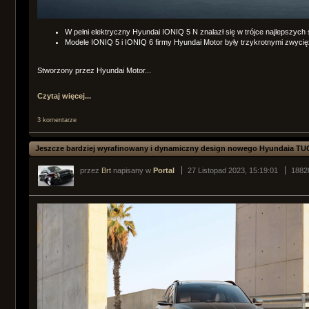
W pełni elektryczny Hyundai IONIQ 5 N znalazł się w trójce najlepszy
Modele IONIQ 5 i IONIQ 6 firmy Hyundai Motor były trzykrotnymi zwyci
Stworzony przez Hyundai Motor...
Czytaj więcej...
3 komentarze
Jeszcze bardziej wyrafinowany i dynamiczny design nowego Hyundaia T
przez
Brt
napisany w
Portal
27 Listopad 2023, 15:19:01
1882