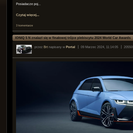
Posiadacze poj...
Czytaj więcej...
3 komentarze
IONIQ 5 N znalazł się w finałowej trójce plebiscytu 2024 World Car Awards
przez
Brt
napisany w
Portal
09 Marzec 2024, 11:14:05
20550