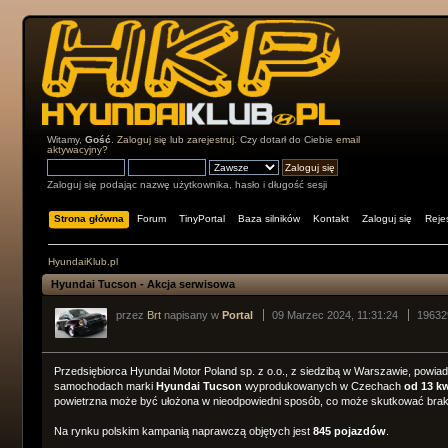
Witamy,
Gość
.
Zaloguj się
lub
zarejestruj
. Czy dotarł do Ciebie
email
aktywacyjny?
Zaloguj się podając nazwę użytkownika, hasło i długość sesji
Strona główna
Forum
TinyPortal
Baza silników
Kontakt
Zaloguj się
Rejes
HyundaiKlub.pl
Hyundai Tucson - Akcja serwisowa
przez
Brt
napisany w
Portal
09 Marzec 2024, 11:31:24
19632
Przedsiębiorca Hyundai Motor Poland sp. z o.o., z siedzibą w Warszawie, powi
samochodach marki
Hyundai Tucson
wyprodukowanych w Czechach
od 13 kw
powietrzna może być ułożona w nieodpowiedni sposób, co może skutkować braki
Na rynku polskim kampanią naprawczą objętych jest
845 pojazdów
.