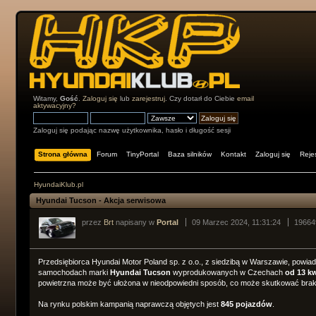
Witamy,
Gość
.
Zaloguj się
lub
zarejestruj
. Czy dotarł do Ciebie
email
aktywacyjny?
Zaloguj się podając nazwę użytkownika, hasło i długość sesji
Strona główna
Forum
TinyPortal
Baza silników
Kontakt
Zaloguj się
Rejes
HyundaiKlub.pl
Hyundai Tucson - Akcja serwisowa
przez
Brt
napisany w
Portal
09 Marzec 2024, 11:31:24
19664
Przedsiębiorca Hyundai Motor Poland sp. z o.o., z siedzibą w Warszawie, powi
samochodach marki
Hyundai Tucson
wyprodukowanych w Czechach
od 13 kw
powietrzna może być ułożona w nieodpowiedni sposób, co może skutkować braki
Na rynku polskim kampanią naprawczą objętych jest
845 pojazdów
.