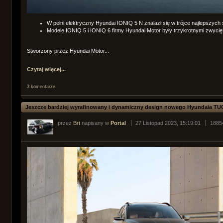
W pełni elektryczny Hyundai IONIQ 5 N znalazł się w trójce najlepszy
Modele IONIQ 5 i IONIQ 6 firmy Hyundai Motor były trzykrotnymi zwyci
Stworzony przez Hyundai Motor...
Czytaj więcej...
3 komentarze
Jeszcze bardziej wyrafinowany i dynamiczny design nowego Hyundaia T
przez
Brt
napisany w
Portal
27 Listopad 2023, 15:19:01
1885