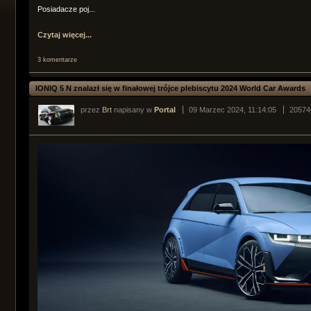
Posiadacze poj...
Czytaj więcej...
3 komentarze
IONIQ 5 N znalazł się w finałowej trójce plebiscytu 2024 World Car Awards
przez
Brt
napisany w
Portal
09 Marzec 2024, 11:14:05
20574