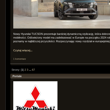
Nowy Hyundai TUCSON prezentuje bardziej dynamiczną stylizację, która dobrze 
mobilności. Odświeżony model ma zadebiutować w Europie na początku 2024 roku
poznamy w najbliższej przyszłości. Rozpoczynając nowy rozdział w europejskiej .
Czytaj więcej...
1 komentarz
Strony: [
1
]
2
3
...
67
Portale