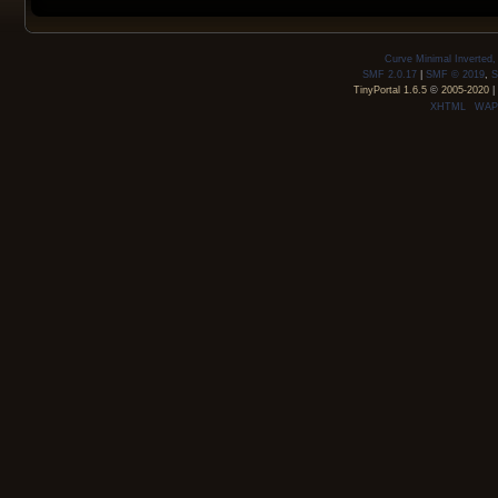
Curve Minimal Inverted
SMF 2.0.17
|
SMF © 2019
,
S
TinyPortal 1.6.5
©
2005-2020
|
XHTML
WAP