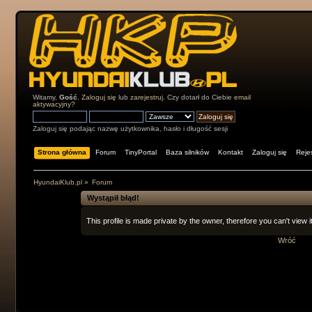
Witamy,
Gość
.
Zaloguj się
lub
zarejestruj
. Czy dotarł do Ciebie
email
aktywacyjny?
Zaloguj się podając nazwę użytkownika, hasło i długość sesji
Strona główna
Forum
TinyPortal
Baza silników
Kontakt
Zaloguj się
Rejes
HyundaiKlub.pl
»
Forum
Wystąpił błąd!
This profile is made private by the owner, therefore you can't view it
Wróć