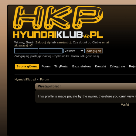
Witamy,
Gość
.
Zaloguj się
lub
zarejestruj
. Czy dotarł do Ciebie
email
aktywacyjny?
Zaloguj się podając nazwę użytkownika, hasło i długość sesji
Strona główna
Forum
TinyPortal
Baza silników
Kontakt
Zaloguj się
Rejes
HyundaiKlub.pl
»
Forum
Wystąpił błąd!
This profile is made private by the owner, therefore you can't view it
Wróć