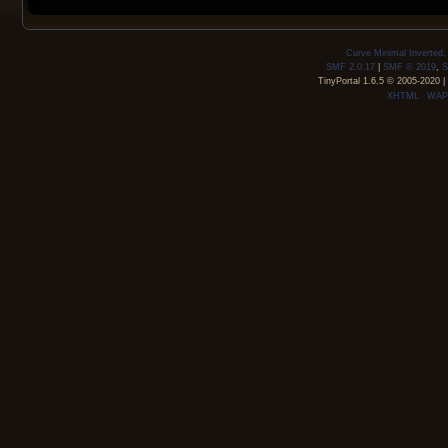
Curve Minimal Inverted
SMF 2.0.17
|
SMF © 2019
,
S
TinyPortal 1.6.5
©
2005-2020
|
XHTML
WAP