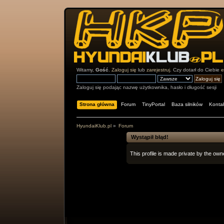
Witamy,
Gość
.
Zaloguj się
lub
zarejestruj
. Czy dotarł do Ciebie
e
Zaloguj się podając nazwę użytkownika, hasło i długość sesji
Strona główna
Forum
TinyPortal
Baza silników
Konta
HyundaiKlub.pl
»
Forum
Wystąpił błąd!
This profile is made private by the owne