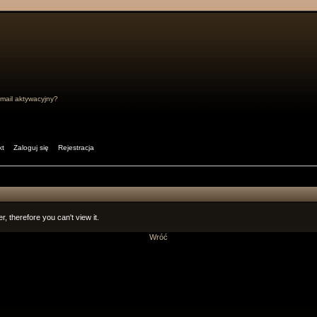
mail aktywacyjny?
kt
Zaloguj się
Rejestracja
r, therefore you can't view it.
Wróć