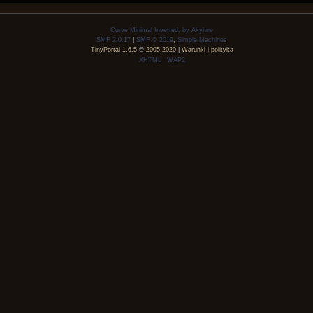
Curve Minimal Inverted, by Akyhne
SMF 2.0.17
|
SMF © 2019
,
Simple Machines
TinyPortal 1.6.5
©
2005-2020
|
Warunki i polityka
XHTML
WAP2