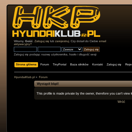
Witamy,
Gość
.
Zaloguj się
lub
zarejestruj
. Czy dotarł do Ciebie
email
aktywacyjny?
Zaloguj się podając nazwę użytkownika, hasło i długość sesji
Strona główna
Forum
TinyPortal
Baza silników
Kontakt
Zaloguj się
Rejes
HyundaiKlub.pl
»
Forum
Wystąpił błąd!
This profile is made private by the owner, therefore you can't view it
Wróć