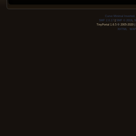
Curve Minimal Inverted
SMF 2.0.17
|
SMF © 2019
,
S
TinyPortal 1.6.5
©
2005-2020
|
XHTML
WAP