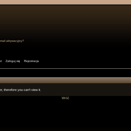
mail aktywacyjny?
kt
Zaloguj się
Rejestracja
r, therefore you can't view it.
Wróć