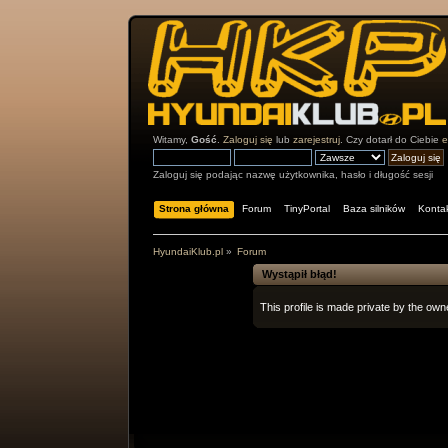
Witamy,
Gość
.
Zaloguj się
lub
zarejestruj
. Czy dotarł do Ciebie
e
Zaloguj się podając nazwę użytkownika, hasło i długość sesji
Strona główna
Forum
TinyPortal
Baza silników
Konta
HyundaiKlub.pl
»
Forum
Wystąpił błąd!
This profile is made private by the owne