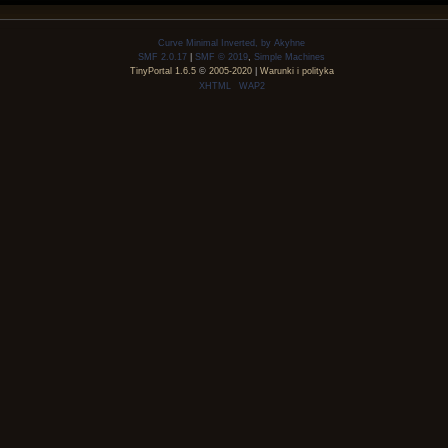
Curve Minimal Inverted, by Akyhne
SMF 2.0.17
|
SMF © 2019
,
Simple Machines
TinyPortal 1.6.5
©
2005-2020
|
Warunki i polityka
XHTML
WAP2