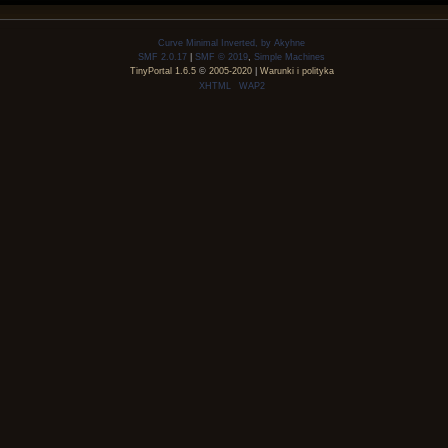
Curve Minimal Inverted, by Akyhne
SMF 2.0.17
|
SMF © 2019
,
Simple Machines
TinyPortal 1.6.5
©
2005-2020
|
Warunki i polityka
XHTML
WAP2