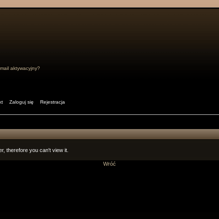
mail aktywacyjny?
kt
Zaloguj się
Rejestracja
r, therefore you can't view it.
Wróć