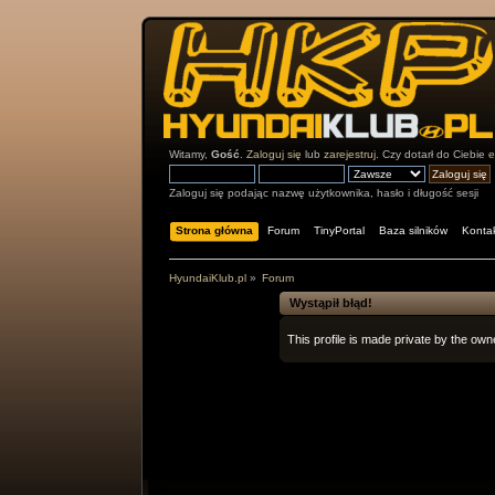
Witamy,
Gość
.
Zaloguj się
lub
zarejestruj
. Czy dotarł do Ciebie
e
Zaloguj się podając nazwę użytkownika, hasło i długość sesji
Strona główna
Forum
TinyPortal
Baza silników
Konta
HyundaiKlub.pl
»
Forum
Wystąpił błąd!
This profile is made private by the owne