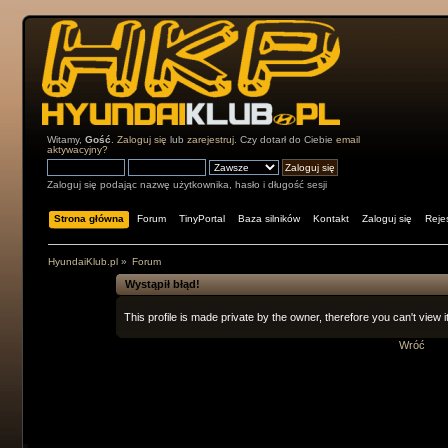
Witamy,
Gość
.
Zaloguj się
lub
zarejestruj
. Czy dotarł do Ciebie
email
aktywacyjny?
Zaloguj się podając nazwę użytkownika, hasło i długość sesji
Strona główna
Forum
TinyPortal
Baza silników
Kontakt
Zaloguj się
Rejes
HyundaiKlub.pl
»
Forum
Wystąpił błąd!
This profile is made private by the owner, therefore you can't view it
Wróć