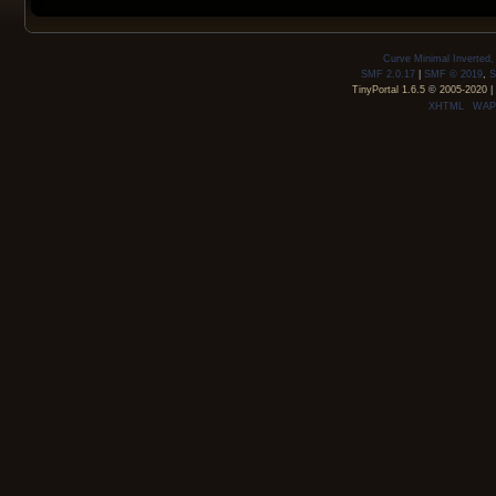
Curve Minimal Inverted
SMF 2.0.17
|
SMF © 2019
,
S
TinyPortal 1.6.5
©
2005-2020
|
XHTML
WAP