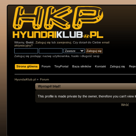
Witamy,
Gość
.
Zaloguj się
lub
zarejestruj
. Czy dotarł do Ciebie
email
aktywacyjny?
Zaloguj się podając nazwę użytkownika, hasło i długość sesji
Strona główna
Forum
TinyPortal
Baza silników
Kontakt
Zaloguj się
Rejes
HyundaiKlub.pl
»
Forum
Wystąpił błąd!
This profile is made private by the owner, therefore you can't view it
Wróć