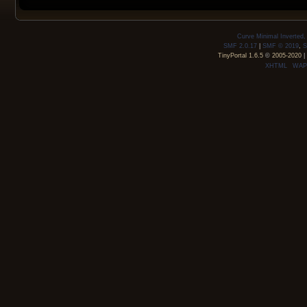
Curve Minimal Inverted
SMF 2.0.17
|
SMF © 2019
,
S
TinyPortal 1.6.5
©
2005-2020
|
XHTML
WAP