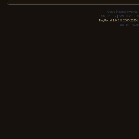
Curve Minimal Inverted
SMF 2.0.17
|
SMF © 2019
,
S
TinyPortal 1.6.5
©
2005-2020
|
XHTML
WAP