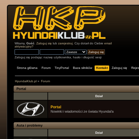
Witamy,
Gość
.
Zaloguj się
lub
zarejestruj
. Czy dotarł do Ciebie
email
aktywacyjny?
Zaloguj się podając nazwę użytkownika, hasło i długość sesji
Strona główna
Forum
TinyPortal
Baza silników
Kontakt
Zaloguj się
Rejes
HyundaiKlub.pl
»
Forum
Portal
Dział
Portal
Nowinki i wiadomości ze świata Hyundai'a
Auta i problemy
Dział