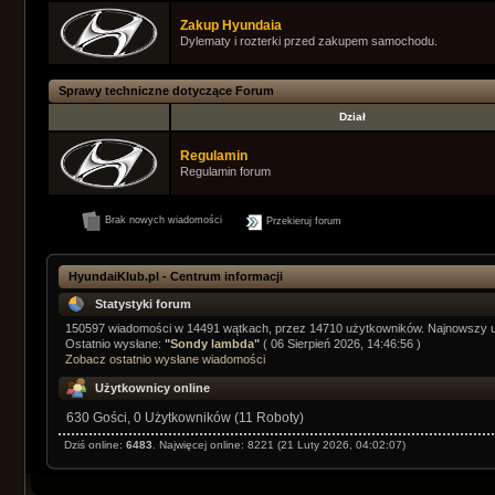
Zakup Hyundaia
Dylematy i rozterki przed zakupem samochodu.
Sprawy techniczne dotyczące Forum
Dział
Regulamin
Regulamin forum
Brak nowych wiadomości
Przekieruj forum
HyundaiKlub.pl - Centrum informacji
Statystyki forum
150597 wiadomości w 14491 wątkach, przez 14710 użytkowników. Najnowszy 
Ostatnio wysłane:
"
Sondy lambda
"
( 06 Sierpień 2026, 14:46:56 )
Zobacz ostatnio wysłane wiadomości
Użytkownicy online
630 Gości, 0 Użytkowników (11 Roboty)
Dziś online:
6483
. Najwięcej online: 8221 (21 Luty 2026, 04:02:07)