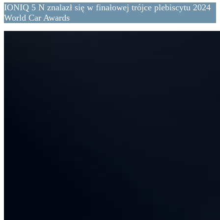
IONIQ 5 N znalazł się w finałowej trójce plebiscytu 2024
World Car Awards