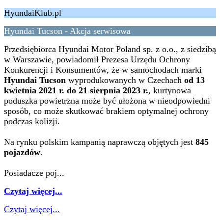
HyundaiKlub.pl
Hyundai Tucson - Akcja serwisowa
Przedsiębiorca Hyundai Motor Poland sp. z o.o., z siedzibą
w Warszawie, powiadomił Prezesa Urzędu Ochrony
Konkurencji i Konsumentów, że w samochodach marki
Hyundai Tucson
wyprodukowanych w Czechach
od 13
kwietnia 2021 r. do 21 sierpnia 2023 r.
, kurtynowa
poduszka powietrzna może być ułożona w nieodpowiedni
sposób, co może skutkować brakiem optymalnej ochrony
podczas kolizji.
Na rynku polskim kampanią naprawczą objętych jest
845
pojazdów
.
Posiadacze poj...
Czytaj więcej...
Czytaj więcej...