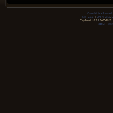
Curve Minimal Inverted
SMF 2.0.17
|
SMF © 2019
,
S
TinyPortal 1.6.5
©
2005-2020
|
XHTML
WAP