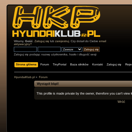
Witamy,
Gość
.
Zaloguj się
lub
zarejestruj
. Czy dotarł do Ciebie
email
aktywacyjny?
Zaloguj się podając nazwę użytkownika, hasło i długość sesji
Strona główna
Forum
TinyPortal
Baza silników
Kontakt
Zaloguj się
Rejes
HyundaiKlub.pl
»
Forum
Wystąpił błąd!
This profile is made private by the owner, therefore you can't view it
Wróć