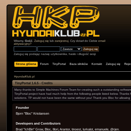
Witamy,
Gość
.
Zaloguj się
lub
zarejestruj
. Czy dotarł do Ciebie
email
aktywacyjny?
Zaloguj się podając nazwę użytkownika, hasło i długość sesji
Strona główna
Forum
TinyPortal
Baza silników
Kontakt
Zaloguj się
Rejes
HyundaiKlub.pl
TinyPortal 1.6.5 - Credits
Many thanks to Simple Machines Forum Team for creating such a outstanding software
TinyPortal project have had much help from the following people listed below. Thanks f
solutions. TP would not have been the same without you! Thank you Bloc for allowing
Founder
Bjorn "Bloc" Kristiansen
Developers and Contributors
Brad "IchBin" Grow, Bloc, Illori, Arantor, tinoest, lurkalot, emanuele, @rjen.