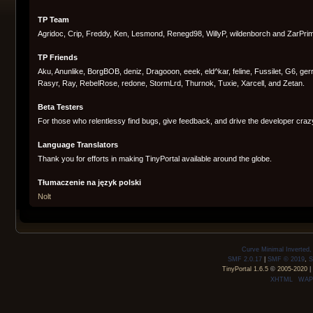
TP Team
Agridoc, Crip, Freddy, Ken, Lesmond, Renegd98, WillyP, wildenborch and ZarPri
TP Friends
Aku, Anunlike, BorgBOB, deniz, Dragooon, eeek, eld^kar, feline, Fussilet, G6, g
Rasyr, Ray, RebelRose, redone, StormLrd, Thurnok, Tuxie, Xarcell, and Zetan.
Beta Testers
For those who relentlessy find bugs, give feedback, and drive the developer craz
Language Translators
Thank you for efforts in making TinyPortal available around the globe.
Tłumaczenie na język polski
Nolt
Curve Minimal Inverted
SMF 2.0.17
|
SMF © 2019
,
S
TinyPortal 1.6.5
©
2005-2020
|
XHTML
WAP