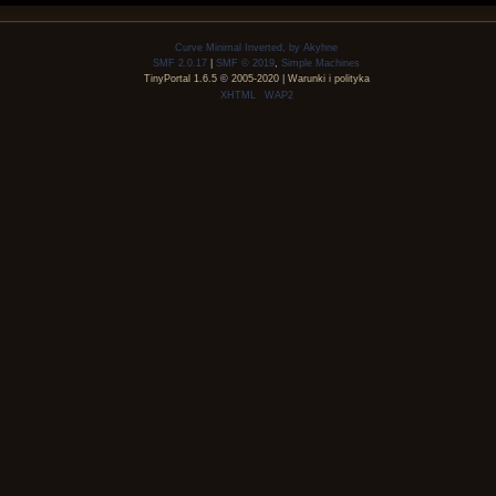
Curve Minimal Inverted, by Akyhne
SMF 2.0.17
|
SMF © 2019
,
Simple Machines
TinyPortal 1.6.5
©
2005-2020
|
Warunki i polityka
XHTML
WAP2