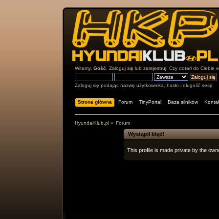
Witamy,
Gość
.
Zaloguj się
lub
zarejestruj
. Czy dotarł do Ciebie
e
Zaloguj się podając nazwę użytkownika, hasło i długość sesji
Strona główna
Forum
TinyPortal
Baza silników
Konta
HyundaiKlub.pl
»
Forum
Wystąpił błąd!
This profile is made private by the owne