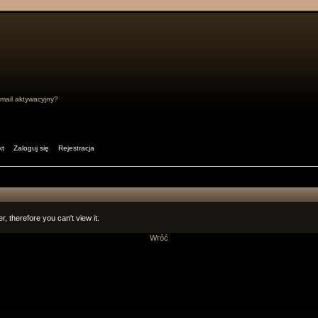
mail aktywacyjny?
kt
Zaloguj się
Rejestracja
r, therefore you can't view it.
Wróć