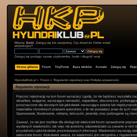
Witamy,
Gość
.
Zaloguj się
lub
zarejestruj
. Czy dotarł do Ciebie
email
aktywacyjny?
Zaloguj się podając nazwę użytkownika, hasło i długość sesji
Strona główna
Forum
TinyPortal
Baza silników
Kontakt
Zaloguj się
Rejes
HyundaiKlub.pl
»
Forum
»
Regulamin rejestracji oraz Polityka prywatności
Regulamin rejestracji
Poprzez rejestrację na tym forum wyrażasz zgodę, że nie będziesz wysyłał/a żadn
obraźliwe, wulgarne, wyrażające nienawiść, napastliwe, obsceniczne, profanując
przeznaczone dla dorosłych lub jakkolwiek naruszające polskie lub międzynar
materiałów chronionych prawami autorskimi, o ile nie posiadasz praw do tych mat
Spamowanie, floodowanie, reklamy, łańcuszki, piramidy oraz podżeganie są równ
Zauważ, że nie jest możliwe dla obsługi lub właścicieli forum sprawdzenie popra
wysłanych wiadomości, tak więc nie jesteśmy odpowiedzialni za zawarte w nich t
przydatności jakichkolwiek prezentowanych informacji. Wiadomości wyrażają opinię
właściciela forum. Ktokolwiek uważa, że wiadomość jest niezgodna z regulamine