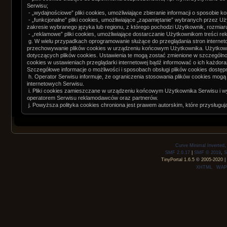
Serwisu;
- „wydajnościowe” pliki cookies, umożliwiające zbieranie informacji o sposobie k
- „funkcjonalne” pliki cookies, umożliwiające „zapamiętanie” wybranych przez Uż
zakresie wybranego języka lub regionu, z którego pochodzi Użytkownik, rozmiaru 
- „reklamowe” pliki cookies, umożliwiające dostarczanie Użytkownikom treści r
g. W wielu przypadkach oprogramowanie służące do przeglądania stron interne
przechowywanie plików cookies w urządzeniu końcowym Użytkownika. Użytkow
dotyczących plików cookies. Ustawienia te mogą zostać zmienione w szczególno
cookies w ustawieniach przeglądarki internetowej bądź informować o ich każd
Szczegółowe informacje o możliwości i sposobach obsługi plików cookies dostęp
h. Operator Serwisu informuje, że ograniczenia stosowania plików cookies mogą
internetowych Serwisu.
i. Pliki cookies zamieszczane w urządzeniu końcowym Użytkownika Serwisu i 
operatorem Serwisu reklamodawców oraz partnerów.
j. Powyższa polityka cookies chroniona jest prawem autorskim, które przysługu
Curve Minimal Inverted
SMF 2.0.17
|
SMF © 2019
,
S
TinyPortal 1.6.5
©
2005-2020
|
XHTML
WAP