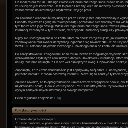
lub moderatora forum. Obsługa i właściciel forum zastrzega sobie prawo do usuni
że usunięcie jest konieczne. Jest to proces ręczny, więc nie możemy skasować
zastosowanie do informacji o użytkowniku w jego profilu.
Za zawartość wiadomości wysłanych przez Ciebie jesteś odpowiedzialny/a wyłąc
Ponadto, wyrażasz zgodę na rekompensatę i pozostanie nieszkodliwym dla właścic
tym forum oraz jego obsługi. Właściciel tego forum zastrzega sobie również praw
informacji zebranych w tym serwisie) w przypadku formalnej skargi czy prawnyc
Nigdy nie udostępniaj hasła do konta, które za chwile zarejestrujesz, jakiejkolw
zachowywania możliwości identyfikacji. Zgadzasz się również NIGDY nie używać 
WYSOCE zalecane używanie złożonego i unikalnego hasła do konta, dla uniknięci
Po zarejestrowaniu i zalogowaniu na to forum, będziesz mógł/mogła wypełnić szc
wprowadzanie czytelnych i dokładnych danych. Jakakolwiek informacja, którą wła
natury, zostanie usunięta, z lub bez wcześniejszych uwag. Odpowiednie sankcje
Zapamiętaj, że z każdą wiadomością jest zapisywany twój adres IP na wypadek, 
potrzeba kontaktu z twoim dostawcą Internetu. Może się to zdarzyć tylko w prz
Zauważ również, że to oprogramowanie umieszcza w przeglądarce cookie, plik te
użytkownika i hasło). Cookie jest używane TYLKO do utrzymania użytkownika z
wysyła żadnych innych informacji do twojego komputera.
Pełen regulamin znajdziesz
Tutaj
.
Polityka prywatności
Ochrona danych osobowych
1. Dane osobowe, w posiadanie których weszli Administratorzy w związku z rej
bezprawnego ujawnienia danych Właściciel forum ponosi odpowiedzialność na z