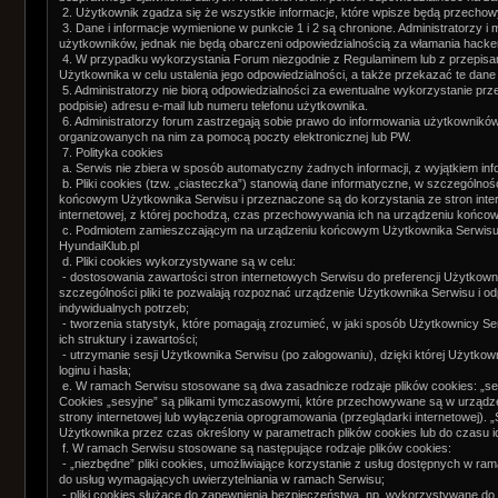
2. Użytkownik zgadza się że wszystkie informacje, które wpisze będą przecho
3. Dane i informacje wymienione w punkcie 1 i 2 są chronione. Administratorzy 
użytkowników, jednak nie będą obarczeni odpowiedzialnością za włamania hack
4. W przypadku wykorzystania Forum niezgodnie z Regulaminem lub z przepisa
Użytkownika w celu ustalenia jego odpowiedzialności, a także przekazać te dan
5. Administratorzy nie biorą odpowiedzialności za ewentualne wykorzystanie prz
podpisie) adresu e-mail lub numeru telefonu użytkownika.
6. Administratorzy forum zastrzegają sobie prawo do informowania użytkownikó
organizowanych na nim za pomocą poczty elektronicznej lub PW.
7. Polityka cookies
a. Serwis nie zbiera w sposób automatyczny żadnych informacji, z wyjątkiem inf
b. Pliki cookies (tzw. „ciasteczka”) stanowią dane informatyczne, w szczególno
końcowym Użytkownika Serwisu i przeznaczone są do korzystania ze stron inte
internetowej, z której pochodzą, czas przechowywania ich na urządzeniu końco
c. Podmiotem zamieszczającym na urządzeniu końcowym Użytkownika Serwisu pl
HyundaiKlub.pl
d. Pliki cookies wykorzystywane są w celu:
- dostosowania zawartości stron internetowych Serwisu do preferencji Użytkowni
szczególności pliki te pozwalają rozpoznać urządzenie Użytkownika Serwisu i od
indywidualnych potrzeb;
- tworzenia statystyk, które pomagają zrozumieć, w jaki sposób Użytkownicy Ser
ich struktury i zawartości;
- utrzymanie sesji Użytkownika Serwisu (po zalogowaniu), dzięki której Użytko
loginu i hasła;
e. W ramach Serwisu stosowane są dwa zasadnicze rodzaje plików cookies: „sesyj
Cookies „sesyjne” są plikami tymczasowymi, które przechowywane są w urząd
strony internetowej lub wyłączenia oprogramowania (przeglądarki internetowej)
Użytkownika przez czas określony w parametrach plików cookies lub do czasu i
f. W ramach Serwisu stosowane są następujące rodzaje plików cookies:
- „niezbędne” pliki cookies, umożliwiające korzystanie z usług dostępnych w ram
do usług wymagających uwierzytelniania w ramach Serwisu;
- pliki cookies służące do zapewnienia bezpieczeństwa, np. wykorzystywane do