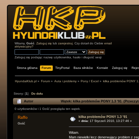
Witamy,
Gość
.
Zaloguj się
lub
zarejestruj
. Czy dotarł do Ciebie
email
aktywacyjny?
Zaloguj się podając nazwę użytkownika, hasło i długość sesji
Strona główna
Forum
TinyPortal
Baza silników
Kontakt
Zaloguj się
Rejes
HyundaiKlub.pl
»
Forum
»
Auta i problemy
»
Pony / Excel
»
kilka problemów PONY 1.
Strony: [
1
]
Do dołu
Autor
Wątek: kilka problemów PONY 1.3 '91 (Przeczyt
0 użytkowników i 1 Gość przegląda ten wątek.
kilka problemów PONY 1.3 '91
Raffo
«
dnia:
17 Styczeń 2010, 13:27:46 »
Gość
Witam.
Mam niewielki lecz denerwujący problem z zeg