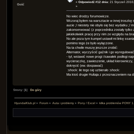
«
Odpowiedź #12 dnia:
21 Styczeń 2010,
Gość
»
No wiec drodzy forumowicze.
Wczoraj byłem na warsztacie w innej troszkę s
aucie ;/ niestety nie obyło się bez wydatku ;/
zakonserwować (z poprzednika zostały tylko z
jakiekolwiek pracę przy nim ze względu na bra
No ale poza tym kumpel ustawił mi linkę ssania
pomimo tego że było wyłączone.
Na ta chwile muszę jeszcze zrobić:
Alternator, wyczyścić gaźnik i go wyregulowa
- tył, wstawić nowe progi i kawałek podłogi n
wycieraczkę, zawieszenie, układ kierowniczy, li
dokręcić (ew. dospawać)
:shock: ile tego się uzbierało :shock:
Ma ktoś drugie Hultaja z przeznaczeniem na 
Strony: [
1
]
Do góry
HyundaiKlub.pl
»
Forum
»
Auta i problemy
»
Pony / Excel
»
kilka problemów PONY 1.