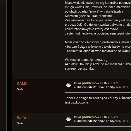
Mianowicie nie świeci mi się kontrolka podgrz
mruga wraz z nią) również nie chce mi działać 
po chwili opada i "pływa" w trakcie jazdy).
Nie wiem gdzie szukać problemu.
Zastanawiam czy to nie jest wina masy od deski
przeczyścić. Co do wskaźnika paliwa to znalaz
kołem zapasowym o której jest mowa.
Jestem od niedawana posiadaczem tegoż oto au
Mam jeszcze kilka innych problemów z moim h
- bardzo ściąga w lewo w trakcie jazdy na wpr
- czasem słuchać dziwne metaliczne stukanie 
Wszystkie sugestię rozpatrzę.
Aktualnie i tak nie jeżdżę bo nie mam rozrus
starego rozrusznika.
kilka problemów PONY 1.3 '91
KAMIL
«
Odpowiedź #1 dnia:
17 Styczeń 2010, 
Gość
Jeżeli cię ściąga to zacznij od kół czy ciśnie
jest uszkodzona.
kilka problemów PONY 1.3 '91
Raffo
«
Odpowiedź #2 dnia:
17 Styczeń 2010, 
Gość