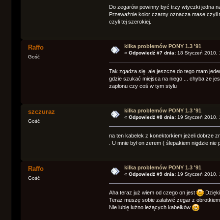
Do zegarów powinny być trzy wtyczki jedna na
Przeważnie kolor czarny oznacza mase czyli 
czyli tej szerokiej.
kilka problemów PONY 1.3 '91
Raffo
«
Odpowiedź #7 dnia:
18 Styczeń 2010, 
Gość
Tak zgadza się. ale jeszcze do tego mam jede
gdzie szukać miejsca na niego ... chyba ze jes
zapłonu czy coś w tym stylu
kilka problemów PONY 1.3 '91
szczuraz
«
Odpowiedź #8 dnia:
19 Styczeń 2010, 
Gość
na ten kabelek z konektorkiem jeżeli dobrze zr
. U mnie był on zerem ( ślepakiem nigdzie nie
kilka problemów PONY 1.3 '91
Raffo
«
Odpowiedź #9 dnia:
19 Styczeń 2010, 
Gość
Aha teraz już wiem od czego on jest
Dzięk
Teraz muszę sobie załatwić zegar z obrotkiem
Nie lubię luźno leżących kabelków