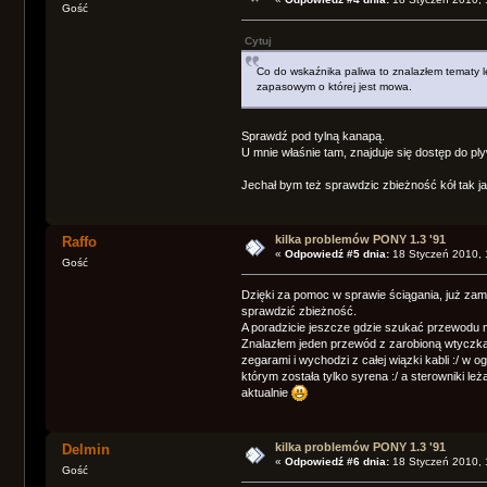
Gość
Cytuj
Co do wskaźnika paliwa to znalazłem tematy l
zapasowym o której jest mowa.
Sprawdź pod tylną kanapą.
U mnie właśnie tam, znajduje się dostęp do p
Jechał bym też sprawdzic zbieżność kół tak ja
kilka problemów PONY 1.3 '91
Raffo
«
Odpowiedź #5 dnia:
18 Styczeń 2010, 
Gość
Dzięki za pomoc w sprawie ściągania, już zamo
sprawdzić zbieżność.
A poradzicie jeszcze gdzie szukać przewod
Znalazłem jeden przewód z zarobioną wtyczką l
zegarami i wychodzi z całej wiązki kabli :/ w
którym została tylko syrena :/ a sterowniki le
aktualnie
kilka problemów PONY 1.3 '91
Delmin
«
Odpowiedź #6 dnia:
18 Styczeń 2010, 
Gość