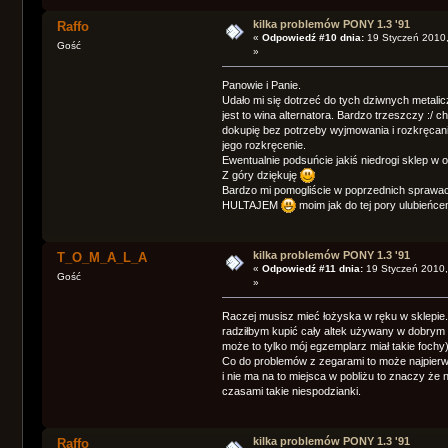
kilka problemów PONY 1.3 '91
Raffo
«
Odpowiedź #10 dnia:
19 Styczeń 2010,
Gość
»
Panowie i Panie.
Udało mi się dotrzeć do tych dziwnych metalic
jest to wina alternatora. Bardzo trzeszczy :/ 
dokupię bez potrzeby wyjmowania i rozkręcani
jego rozkręcenie.
Ewentualnie podsuńcie jakiś niedrogi sklep w
Z góry dziękuję
Bardzo mi pomogliście w poprzednich sprawach
HULTAJEM
moim jak do tej pory ulubieńce
kilka problemów PONY 1.3 '91
T_O_M_A_L_A
«
Odpowiedź #11 dnia:
19 Styczeń 2010,
Gość
»
Raczej musisz mieć łożyska w ręku w sklepie. 
radziłbym kupić cały altek używany w dobrym s
może to tylko mój egzemplarz miał takie fochy)
Co do problemów z zegarami to może najpierw
i nie ma na to miejsca w pobliżu to znaczy że n
czasami takie niespodzianki.
kilka problemów PONY 1.3 '91
Raffo