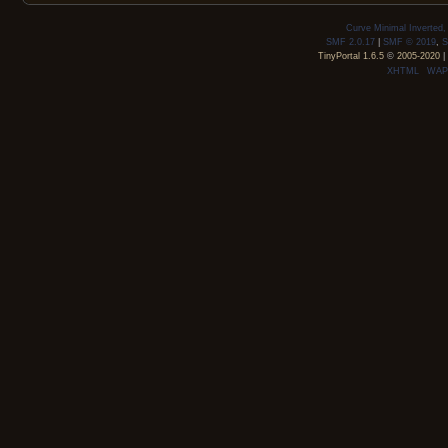
Curve Minimal Inverted
SMF 2.0.17
|
SMF © 2019
,
S
TinyPortal 1.6.5
©
2005-2020
|
XHTML
WAP