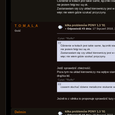
Ciśnienie w kołach jest takie same, łączniki s
nie jestem felgi tez są ok.
Zastanawiam się czy układ kierowniczy jest w
więc nie wiem gdzie szukać przyczyny.
kilka problemów PONY 1.3 '91
T_O_M_A_L_A
«
Odpowiedź #3 dnia:
17 Styczeń 2010, 
Gość
Cytat: "Raffo"
Ciśnienie w kołach jest takie same, łączniki s
nie jestem felgi tez są ok.
Zastanawiam się czy układ kierowniczy jest w
więc nie wiem gdzie szukać przyczyny.
Jedź sprawdzić zbieżność.
Poza tym na układ kierowniczy ma wpływ sta
drążka itd.
Cytat: "Raffo"
czasem słuchać dziwne metaliczne stukanie w
Jeżeli to z silnika to proponuje sprawdzić luz
kilka problemów PONY 1.3 '91
Delmin
«
Odpowiedź #4 dnia:
18 Styczeń 2010, 