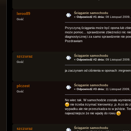
Ściąganie samochodu
leroo89
«
Odpowiedź #1 dnia:
08 Listopad 2009,
Gość
Przyczyną ściągania może być opona lub zbież
może pomoc... sprawdzenie zbieżności nic nie
diagnostycznej i za samo sprawdzenie nie powi
Pozdrawiam
Ściąganie samochodu
szczuraz
«
Odpowiedź #2 dnia:
09 Listopad 2009,
Gość
ja zaczynam od ciśnienia w oponach :mrgreen
Ściąganie samochodu
plczest
«
Odpowiedź #3 dnia:
11 Listopad 2009,
Gość
No wiec tak. W samochodzie została wymienion
nie trzeba trzymać kierownicy ;p. A co do 
wypadku ale nie przeszkadza to w jeździe. Te
najważniejsze że nie wjadę do rowu
Ściąganie samochodu
szczuraz