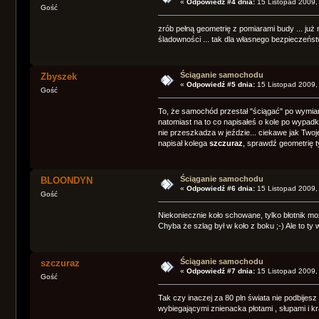
«
Odpowiedź #4 dnia:
15 Listopad 2009,
Gość
zrób pełną geometrię z pomiarami budy ... już
śladowności ... tak dla własnego bezpieczeństw
Ściąganie samochodu
Zbyszek
«
Odpowiedź #5 dnia:
15 Listopad 2009,
Gość
To, że samochód przestał "ściągać" po wymian
natomiast na to co napisałeś o kole po wypadk
nie przeszkadza w jeździe... ciekawe jak Tw
napisał kolega
szczuraz
, sprawdź geometrię ty
Ściąganie samochodu
BLOONDYN
«
Odpowiedź #6 dnia:
15 Listopad 2009,
Gość
Niekoniecznie koło schowane, tylko błotnik mo
Chyba że szlag był w koło z boku ;-) Ale to ty w
Ściąganie samochodu
szczuraz
«
Odpowiedź #7 dnia:
15 Listopad 2009,
Gość
Tak czy inaczej za 80 pln świata nie podbijesz 
wybiegającymi znienacka płotami , słupami i k