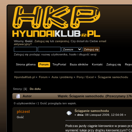
Witamy,
Gość
.
Zaloguj się
lub
zarejestruj
. Czy dotarł do Ciebie
email
aktywacyjny?
Zaloguj się podając nazwę użytkownika, hasło i długość sesji
Strona główna
Forum
TinyPortal
Baza silników
Kontakt
Zaloguj się
Rejes
HyundaiKlub.pl
»
Forum
»
Auta i problemy
»
Pony / Excel
»
Ściąganie samochodu
Strony: [
1
]
Do dołu
Autor
Wątek: Ściąganie samochodu (Przeczytany 1763
0 użytkowników i 1 Gość przegląda ten wątek.
Ściąganie samochodu
plczest
«
dnia:
08 Listopad 2009, 12:04:06 »
Gość
Podczas jazdy ciągnie kierownice w prawo pr
wymienić tuleje przy drążku kierowniczym? Cz