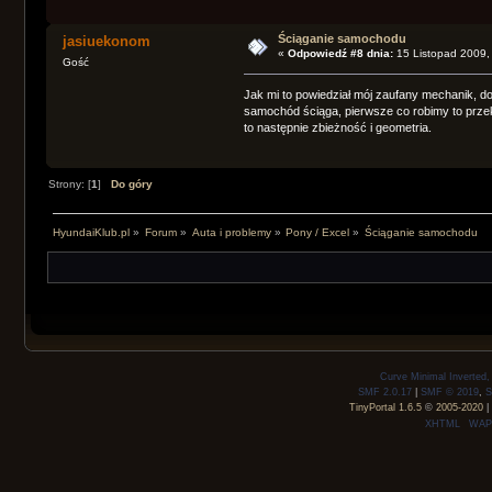
Ściąganie samochodu
jasiuekonom
«
Odpowiedź #8 dnia:
15 Listopad 2009,
Gość
Jak mi to powiedział mój zaufany mechanik, do kt
samochód ściąga, pierwsze co robimy to przekł
to następnie zbieżność i geometria.
Strony: [
1
]
Do góry
HyundaiKlub.pl
»
Forum
»
Auta i problemy
»
Pony / Excel
»
Ściąganie samochodu
Curve Minimal Inverted
SMF 2.0.17
|
SMF © 2019
,
S
TinyPortal 1.6.5
©
2005-2020
|
XHTML
WAP