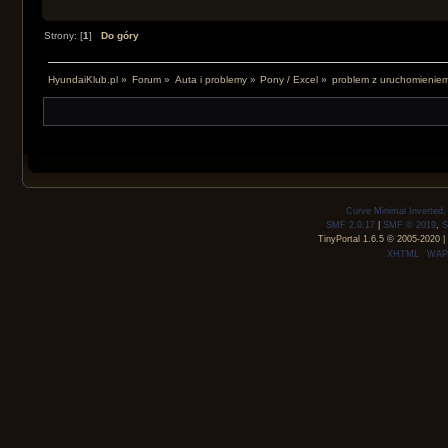
Strony: [
1
]
Do góry
HyundaiKlub.pl
»
Forum
»
Auta i problemy
»
Pony / Excel
»
problem z uruchomieniem
Curve Minimal Inverted
SMF 2.0.17
|
SMF © 2019
,
S
TinyPortal 1.6.5
©
2005-2020
|
XHTML
WAP