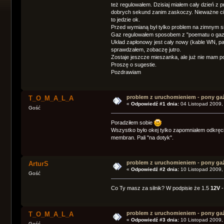
też regulowałem. Dzisiaj miałem cały dzień z 
dobrych sekund zanim zaskoczy. Nieważne ciep
to jedzie ok.
Przed wymianą był tylko problem na zimnym siln
Gaz regulowałem sposobem z "poematu o gazie"
Układ zapłonowy jest cały nowy (kable WN, pal
sprawdzałem, zobaczę jutro.
Zostaje jeszcze mieszanka, ale już nie mam p
Proszę o sugestie.
Pozdrawiam
problem z uruchomieniem - pony ga
T_O_M_A_L_A
«
Odpowiedź #1 dnia:
04 Listopad 2009,
Gość
Poradziłem sobie
Wszystko było okej tylko zapomniałem odkręc
membran. Pali "na dotyk".
problem z uruchomieniem - pony ga
ArturS
«
Odpowiedź #2 dnia:
10 Listopad 2009,
Gość
Co Ty masz za silnik? W podpisie że 1.5
12V
-
problem z uruchomieniem - pony ga
T_O_M_A_L_A
«
Odpowiedź #3 dnia:
10 Listopad 2009,
Gość