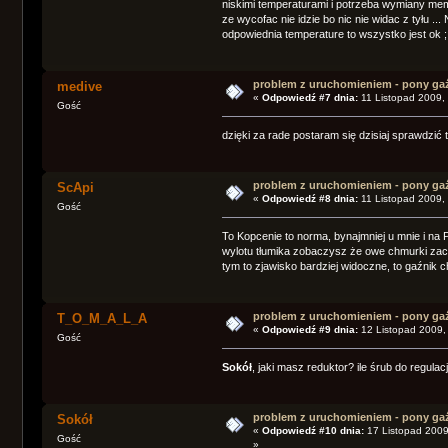
niskimi temperaturami i potrzeba wymiany memb
ze wycofac nie idzie bo nic nie widac z tyłu ..
odpowiednia temperature to wszystko jest ok ;
problem z uruchomieniem - pony ga
medive
«
Odpowiedź #7 dnia:
11 Listopad 2009,
Gość
dzięki za rade postaram się dzisiaj sprawdzić t
problem z uruchomieniem - pony ga
ScApi
«
Odpowiedź #8 dnia:
11 Listopad 2009,
Gość
To Kopcenie to norma, bynajmniej u mnie i na PB
wylotu tłumika zobaczysz że owe chmurki zaczną
tym to zjawisko bardziej widoczne, to gaźnik 
problem z uruchomieniem - pony ga
T_O_M_A_L_A
«
Odpowiedź #9 dnia:
12 Listopad 2009,
Gość
Sokół
, jaki masz reduktor? ile śrub do regulacj
problem z uruchomieniem - pony ga
Sokół
«
Odpowiedź #10 dnia:
17 Listopad 2009
Gość
»