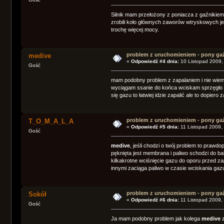
Silnik mam przełożony z poniacza z gaźnikiem 
zrobili koło głównych zaworów wtryskowych je
trochę więcej mocy.
problem z uruchomieniem - pony ga
medive
«
Odpowiedź #4 dnia:
10 Listopad 2009,
Gość
mam podobny problem z zapalaniem i nie wiem 
wyciągam ssanie do końca wciskam sprzęgło i
się gazu to łatwiej idzie zapalić ale to dopiero
problem z uruchomieniem - pony ga
T_O_M_A_L_A
«
Odpowiedź #5 dnia:
11 Listopad 2009,
Gość
medive
, jeśli chodzi o twój problem to prawd
pęknięta jest membrana i paliwo schodzi do 
kilkakrotne wciśnięcie gazu do oporu przed z
innymi zaciąga paliwo w czasie wciskania gazu 
problem z uruchomieniem - pony ga
Sokół
«
Odpowiedź #6 dnia:
11 Listopad 2009,
Gość
Ja mam podobny problem jak kolega
medive
z