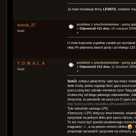
Ja mam instalacje firmy
LEVATO
, reduktor ma
problem z uruchomieniem - pony ga
tomek_27
«
Odpowiedź #11 dnia:
18 Listopad 2009
Gość
»
U mnie kopcenie zupełnie zanikło po wymianie
oleju.Po piętnastu latach jazdy i przebiegu 1
problem z uruchomieniem - pony ga
T_O_M_A_L_A
«
Odpowiedź #12 dnia:
11 Grudzień 2009
Gość
»
Sokół
, zobacz jakiej firmy i jaki typ masz red
dwie śruby, jedna reguluje ilość gazu puszcz
puszczaną bez udziału membran (tzw "bieg jało
śrubeczkę od biegu jałowego odpowiednio. Jak s
skręcona, to parownik nie puszcza Ci gazu pr
http://jutexsystem.republika.pl/hyunda
Tyle odnośnie samego LPG.
A benzyny i LPG dotyczy inna kwestia: ostat
sprężanie na jednym tłoku jest sporo niższe, n
To też może być powód utrudnionego rozruchu
magnatec :> , a na pewno remont silnika
. 
proponuje sprawdzić sprężanie na zimnym, a p