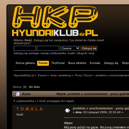
Witamy,
Gość
.
Zaloguj się
lub
zarejestruj
. Czy dotarł do Ciebie
email
aktywacyjny?
Zaloguj się podając nazwę użytkownika, hasło i długość sesji
Strona główna
Forum
TinyPortal
Baza silników
Kontakt
Zaloguj się
Rejes
HyundaiKlub.pl
»
Forum
»
Auta i problemy
»
Pony / Excel
»
problem z uruchomieniem
Strony: [
1
]
Do dołu
Autor
Wątek: problem z uruchomieniem - pony gaźnik
0 użytkowników i 1 Gość przegląda ten wątek.
problem z uruchomieniem - pony ga
T_O_M_A_L_A
«
dnia:
03 Listopad 2009, 22:31:40 »
Gość
Witam
Mój pony jeździ na gazie. Wczoraj zmieniłem