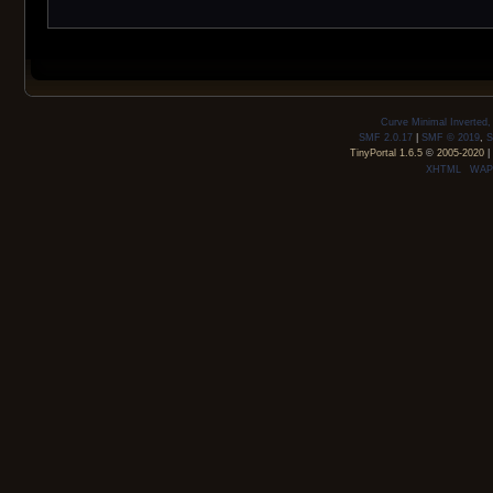
Curve Minimal Inverted
SMF 2.0.17
|
SMF © 2019
,
S
TinyPortal 1.6.5
©
2005-2020
|
XHTML
WAP