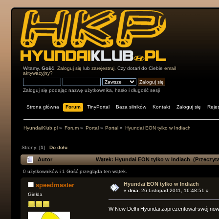
Witamy,
Gość
.
Zaloguj się
lub
zarejestruj
. Czy dotarł do Ciebie
email
aktywacyjny?
Zaloguj się podając nazwę użytkownika, hasło i długość sesji
Strona główna
Forum
TinyPortal
Baza silników
Kontakt
Zaloguj się
Rejes
HyundaiKlub.pl
»
Forum
»
Portal
»
Portal
»
Hyundai EON tylko w Indiach
Strony: [
1
]
Do dołu
Autor
Wątek: Hyundai EON tylko w Indiach (Przeczyta
0 użytkowników i 1 Gość przegląda ten wątek.
Hyundai EON tylko w Indiach
speedmaster
«
dnia:
26 Listopad 2011, 16:48:51 »
Giełda
W New Delhi Hyundai zaprezentował swój nowy