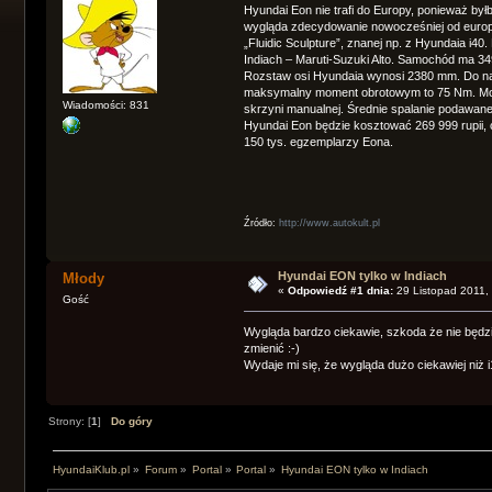
Hyundai Eon nie trafi do Europy, ponieważ był
wygląda zdecydowanie nowocześniej od europej
„Fluidic Sculpture”, znanej np. z Hyundaia i4
Indiach – Maruti-Suzuki Alto. Samochód ma 3
Rozstaw osi Hyundaia wynosi 2380 mm. Do nap
maksymalny moment obrotowym to 75 Nm. Moc 
Wiadomości: 831
skrzyni manualnej. Średnie spalanie podawan
Hyundai Eon będzie kosztować 269 999 rupii, c
150 tys. egzemplarzy Eona.
Źródło:
http://www.autokult.pl
Hyundai EON tylko w Indiach
Młody
«
Odpowiedź #1 dnia:
29 Listopad 2011,
Gość
Wygląda bardzo ciekawie, szkoda że nie będzi
zmienić :-)
Wydaje mi się, że wygląda dużo ciekawiej niż i
Strony: [
1
]
Do góry
HyundaiKlub.pl
»
Forum
»
Portal
»
Portal
»
Hyundai EON tylko w Indiach