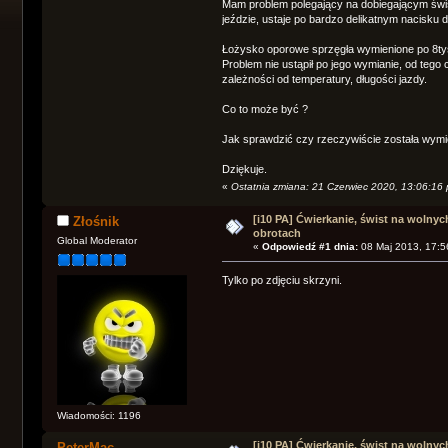
Mam problem polegający na dobiegającym świś
jeździe, ustaje po bardzo delikatnym nacisku d
Łożysko oporowe sprzęgła wymienione po 8ty
Problem nie ustąpił po jego wymianie, od tego
zależności od temperatury, długości jazdy.
Co to może być ?
Jak sprawdzić czy rzeczywiście została wymi
Dziękuje.
«
Ostatnia zmiana: 21 Czerwiec 2020, 13:06:16 p
[i10 PA] Ćwierkanie, świst na wolnyc
Złośnik
obrotach
Global Moderator
«
Odpowiedź #1 dnia:
08 Maj 2013, 17:5
Tylko po zdjęciu skrzyni.
Wiadomości: 1196
[i10 PA] Ćwierkanie, świst na wolnyc
PeterMac