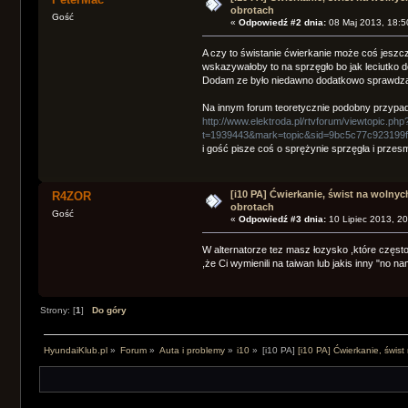
obrotach
Gość
«
Odpowiedź #2 dnia:
08 Maj 2013, 18:5
A czy to świstanie ćwierkanie może coś jeszc
wskazywałoby to na sprzęgło bo jak leciutko do
Dodam ze było niedawno dodatkowo sprawdza
Na innym forum teoretycznie podobny przypa
http://www.elektroda.pl/rtvforum/viewtopic.php
t=1939443&mark=topic&sid=9bc5c77c923199
i gość pisze coś o sprężynie sprzęgła i prze
[i10 PA] Ćwierkanie, świst na wolnyc
R4ZOR
obrotach
Gość
«
Odpowiedź #3 dnia:
10 Lipiec 2013, 20
W alternatorze tez masz łozysko ,które częst
,że Ci wymienili na taiwan lub jakis inny "no na
Strony: [
1
]
Do góry
HyundaiKlub.pl
»
Forum
»
Auta i problemy
»
i10
»
[i10 PA]
[i10 PA] Ćwierkanie, świs