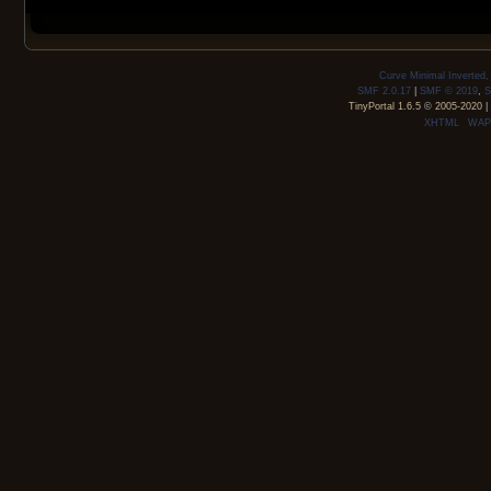
Curve Minimal Inverted
SMF 2.0.17
|
SMF © 2019
,
S
TinyPortal 1.6.5
©
2005-2020
|
XHTML
WAP