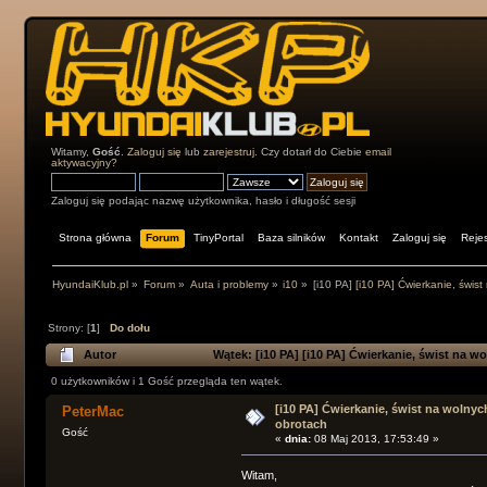
Witamy,
Gość
.
Zaloguj się
lub
zarejestruj
. Czy dotarł do Ciebie
email
aktywacyjny?
Zaloguj się podając nazwę użytkownika, hasło i długość sesji
Strona główna
Forum
TinyPortal
Baza silników
Kontakt
Zaloguj się
Rejes
HyundaiKlub.pl
»
Forum
»
Auta i problemy
»
i10
»
[i10 PA]
[i10 PA] Ćwierkanie, świs
Strony: [
1
]
Do dołu
Autor
Wątek:
[i10 PA]
[i10 PA] Ćwierkanie, świst na w
0 użytkowników i 1 Gość przegląda ten wątek.
[i10 PA] Ćwierkanie, świst na wolnyc
PeterMac
obrotach
Gość
«
dnia:
08 Maj 2013, 17:53:49 »
Witam,