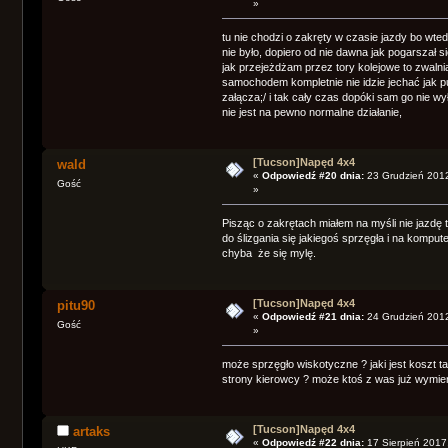
»
tu nie chodzi o zakręty w czasie jazdy bo wted
nie było, dopiero od nie dawna jak pogarszał s
jak przejeżdżam przez tory kolejowe to zwalni
samochodem kompletnie nie idzie jechać jak 
załącza;/ i tak cały czas dopóki sam go nie w
nie jest na pewno normalne działanie,
[Tucson]Napęd 4x4
wald
«
Odpowiedź #20 dnia:
23 Grudzień 2012
Gość
»
Pisząc o zakrętach miałem na myśli nie jazdę t
do ślizgania się jakiegoś sprzęgła i na komput
chyba że się mylę.
[Tucson]Napęd 4x4
pitu90
«
Odpowiedź #21 dnia:
24 Grudzień 2012
Gość
»
może sprzęgło wiskotyczne ? jaki jest koszt ta
strony kierowcy ? może ktoś z was już wymien
[Tucson]Napęd 4x4
artaks
«
Odpowiedź #22 dnia:
17 Sierpień 2017