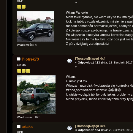
HKP
»
Witam Panowie
Mam takie pytanie, nie wiem czy to tak ma być
lock na tablicy rozdzielczej nic mi się nie zapal
ruszam samochód normalnie jeździ, żadnych o
Z kolei jak ruszę szybciej np. na trawie czuć s
Po włączeniu kluczyka lampka kontrolna napęd
Nie wiem czy to ma tak być, czy coś jest nie t
Z góry dziękuję za odpowiedź
Wiadomości: 4
[Tucson]Napęd 4x4
Piotrek79
«
Odpowiedź #23 dnia:
18 Sierpień 2017
Giełda
»
Witam.
U mnie jest tak.
Włączam przycisk 4wd zapala się kontrolka 4W
trzeba,sprawdzałem w zimie 😀😀😀😀
U ciebie wygląda jak by były jakieś problemy z
Może przycisk, może kable wtyczka przy tyl
Wiadomości: 995
[Tucson]Napęd 4x4
artaks
«
Odpowiedź #24 dnia:
29 Sierpień 2017
HKP