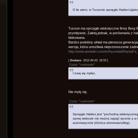
O ile wiem, w Tucsonie sprzęgło Haldex'a(jako 
Tucson ma sprzęgło wiskotyczne firmy Borg War
prymitywne. Zaletą jednak, w porównaniu z h
blokowana.
Bardzo podobny układ ma pierwsza generacja
wersja, która umożliwia nieprzenoszenie żadn
http://www.awdwiki.com/en/hyundai/#SantaF
[
Dodano
: 2012-09-20, 18:53
]
Cytat: "satinado"
I tutaj się mylisz.
Nie mylę się.
Cytat: "satinado"
Sprzęgło Haldex jest "pochodną wiskotyczneg
samej wiskozie nie można zapiąć ręcznie a w H
automatycznie (różnica obrotowa/uślizg).