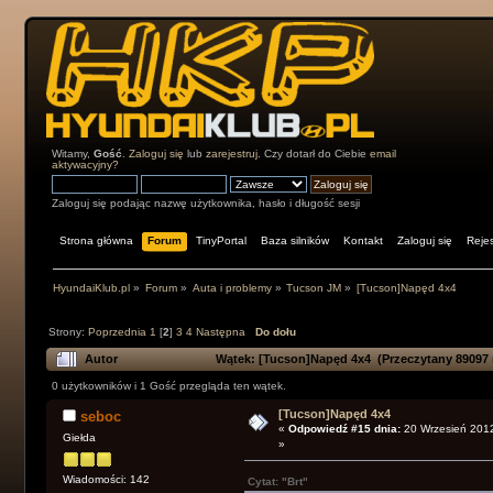
Witamy,
Gość
.
Zaloguj się
lub
zarejestruj
. Czy dotarł do Ciebie
email
aktywacyjny?
Zaloguj się podając nazwę użytkownika, hasło i długość sesji
Strona główna
Forum
TinyPortal
Baza silników
Kontakt
Zaloguj się
Rejes
HyundaiKlub.pl
»
Forum
»
Auta i problemy
»
Tucson JM
»
[Tucson]Napęd 4x4
Strony:
Poprzednia
1
[
2
]
3
4
Następna
Do dołu
Autor
Wątek: [Tucson]Napęd 4x4 (Przeczytany 89097 
0 użytkowników i 1 Gość przegląda ten wątek.
[Tucson]Napęd 4x4
seboc
«
Odpowiedź #15 dnia:
20 Wrzesień 2012
Giełda
»
Wiadomości: 142
Cytat: "Brt"