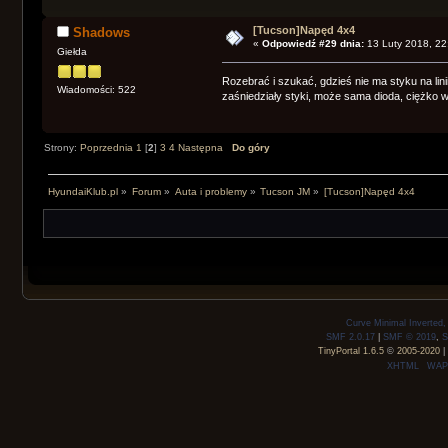
[Tucson]Napęd 4x4
Shadows
«
Odpowiedź #29 dnia:
13 Luty 2018, 22
Giełda
Rozebrać i szukać, gdzieś nie ma styku na lin
Wiadomości: 522
zaśniedziały styki, może sama dioda, ciężko wr
Strony:
Poprzednia
1
[
2
]
3
4
Następna
Do góry
HyundaiKlub.pl
»
Forum
»
Auta i problemy
»
Tucson JM
»
[Tucson]Napęd 4x4
Curve Minimal Inverted
SMF 2.0.17
|
SMF © 2019
,
S
TinyPortal 1.6.5
©
2005-2020
|
XHTML
WAP