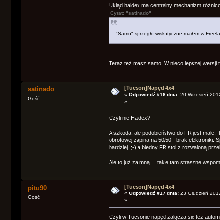
Ukłąd haldex ma centralny mechanizm różnico
Cytat: "satinado"
"Samo" sprzęgło wiskotyczne maiłem w Freela
Teraz też masz samo. W nieco lepszej wersji t
[Tucson]Napęd 4x4
satinado
«
Odpowiedź #16 dnia:
20 Wrzesień 2012
Gość
»
Czyli nie Haldex?
A szkoda, ale podobieństwo do FR jest małe, t
obrotowej zapina na 50/50 - brak elektroniki. Sp
bardziej ;-) a biedny FR stoi z rozwaloną przek
Ale to już za mną ... takie tam straszne wspom
[Tucson]Napęd 4x4
pitu90
«
Odpowiedź #17 dnia:
23 Grudzień 2012
Gość
»
Czyli w Tucsonie napęd załącza się tez automa