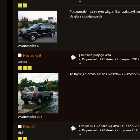
»
Poszperałem przy tym włączniku i załączył, j
Dzięki za podpowiedź.
Wiadomości: 4
[Tucson]Napęd 4x4
Piotrek79
«
Odpowiedź #25 dnia:
29 Sierpień 2017
Giełda
»
To fajnie,że obyło się bez kosztów i wszystko 
Wiadomości: 995
Problem z kontrolką 4WD Tucson 200
Darek1
«
Odpowiedź #26 dnia:
29 Styczeń 2018,
HKP
»