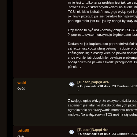
mnie jest .. tylko teraz problem jest taki z
nawet z lekko skręconymi kołami na suchej naw
TCS i nie idzie jechać;/ muszę go wyłączyć i d
ok. lewy przegub już sie rozlatuje bo napraw
parkingu efekt jest taki jak by napęd był cały cz
Czy może to być uszkodzony czujnik TSC/ABS(c
?i poprostu system otrzymuje błędne dane i z
Dodam ze jak kupiłem auto poprzedni właścicie
zahaczył uszkodził starą osłoną... i dopiero
ześlizgnęła się z osłony wiec na pewno dostała
chce wymieniać dopóki nie rozwiąże problem
obciążeniem na pewno szkodzi przegubom. Po
pół oś...;/
[Tucson]Napęd 4x4
wald
«
Odpowiedź #18 dnia:
23 Grudzień 2012
Gość
»
Z twojego opisu widzę, że wszystko działa po
zadaniem jest aby nie doszło do dużych przec
ograniczanie przekazywania momentu obrotoweg
ma być. Na wyłączonym TCS można się pobawić
[Tucson]Napęd 4x4
pitu90
«
Odpowiedź #19 dnia:
23 Grudzień 2012
Gość