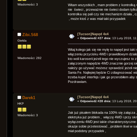
Wiadomości: 3
Witam wszystkich , mam problem z kontrolką 
nie świeci , przeważnie nie świeci dodam tylko
kontrolka się pali czy nie mechanizm działa , c
, może ktoś z was miał taki przypadek
[Tucson]Napęd 4x4
Zibi.S68
«
Odpowiedź #27 dnia:
13 Luty 2018, 11
Giełda
Witaj kolego jak się nie mylę to napęd jest ta
włączeniu przycisku 4WD i prawidłowym dział
Wiadomości: 282
kto woli karoserii jeżeli tego nie wyczujesz t
załączonym napędzie 4WD znacznie gorzej się
należy go używać możesz sprawdzić jeżeli nie
Santa Fe. Najlepiej będzie Ci zdiagnozować
trzeba kupić interfejs i jak go przerobiłem aby 
Pozdrawiam.
[Tucson]Napęd 4x4
Darek1
«
Odpowiedź #28 dnia:
13 Luty 2018, 20
HKP
Jak już pisałem blokada na 100% się załącza
Wiadomości: 3
elektryka już problem , włączę 4WD i przy sk
wyłączeniu 4WD jest takie charakterystyczne 
okazje sobie przetestować , problem tkwi w sa
miał podobny przypadek ,