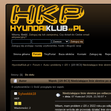
Witamy,
Gość
.
Zaloguj się
lub
zarejestruj
. Czy dotarł do Ciebie
email
aktywacyjny?
Zaloguj się podając nazwę użytkownika, hasło i długość sesji
Strona główna
Forum
TinyPortal
Baza silników
Kontakt
Zaloguj się
Rejes
HyundaiKlub.pl
»
Forum
»
Auta i problemy
»
i20
»
[i20 BC3]
Niedziałające linie skret
Strony: [
1
]
Do dołu
Autor
Wątek:
[i20 BC3]
Niedziałające linie skretne po 
0 użytkowników i 1 Gość przegląda ten wątek.
Niedziałające linie skretne po odłacz
Sylwekkk18
«
dnia:
07 Kwiecień 2026, 21:50:07 »
HKP
Witam, mam problem z i20 z 2022 roku po odł
Wiadomości: 2
restarcie wróciła ale przestały działać linie s