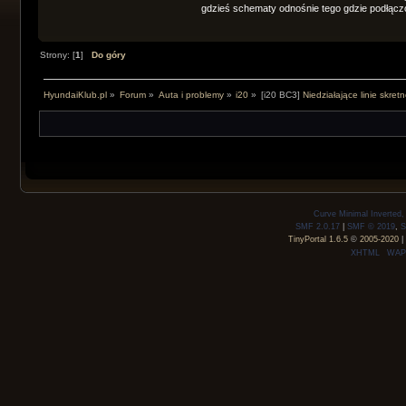
gdzieś schematy odnośnie tego gdzie podłącz
Strony: [
1
]
Do góry
HyundaiKlub.pl
»
Forum
»
Auta i problemy
»
i20
»
[i20 BC3]
Niedziałające linie skret
Curve Minimal Inverted
SMF 2.0.17
|
SMF © 2019
,
S
TinyPortal 1.6.5
©
2005-2020
|
XHTML
WAP