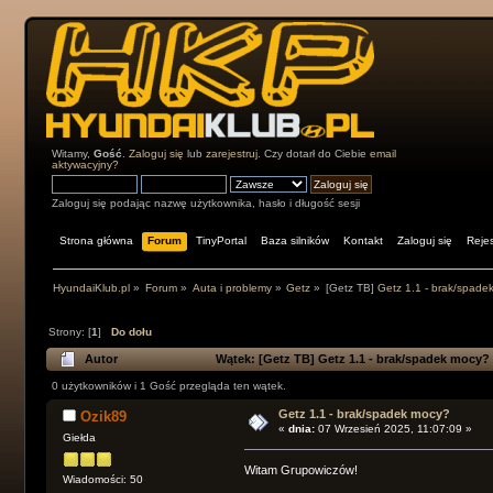
Witamy,
Gość
.
Zaloguj się
lub
zarejestruj
. Czy dotarł do Ciebie
email
aktywacyjny?
Zaloguj się podając nazwę użytkownika, hasło i długość sesji
Strona główna
Forum
TinyPortal
Baza silników
Kontakt
Zaloguj się
Rejes
HyundaiKlub.pl
»
Forum
»
Auta i problemy
»
Getz
»
[Getz TB]
Getz 1.1 - brak/spade
Strony: [
1
]
Do dołu
Autor
Wątek:
[Getz TB]
Getz 1.1 - brak/spadek mocy? 
0 użytkowników i 1 Gość przegląda ten wątek.
Getz 1.1 - brak/spadek mocy?
Ozik89
«
dnia:
07 Wrzesień 2025, 11:07:09 »
Giełda
Witam Grupowiczów!
Wiadomości: 50