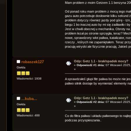
Mam problem z moim Getzem 1.1 benzyna 200
Od ponad roku mam problem z mocą tego małeg
gazu auto potrzebuje dosłownie kilku sekund że
problem dotyczy również jazdy pod górę - tz
biegu 1 bo inaczej auto by mi się zadławiło i by
Jest w chwili obecnej u mechanika. Obroty na 
problem lezał po stronie sprzęgła, teraz? Me
nowe, sprawdzony wlot paliwa, katalizator, ro
rzeczy , których nie zapamiętałem. Teraz prz
pracują wtryski ale fizycznie pracują. Jakieś 
Odp: Getz 1.1 - brak/spadek mocy?
robaszek127
«
Odpowiedź #1 dnia:
07 Wrzesień 2025,
Giełda
»
Wiadomości: 1938
A sprawdzałeś głupi filtr paliwa bo może nie j
paliwo silnik dostaje by wymieniać elementy 
Odp: Getz 1.1 - brak/spadek mocy?
...kuba...
«
Odpowiedź #2 dnia:
07 Wrzesień 2025,
Giełda
»
Wiadomości: 488
Co do filtra paliwa i układu paliwowego to najl
podczas przyspieszania..