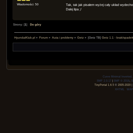
Wiadomości: 50
Tak, tak jak pisałem wyżej cały układ wydechowy, k
Dalej lipa ;/
Strony: [
1
]
Do góry
HyundaiKlub.pl
»
Forum
»
Auta i problemy
»
Getz
»
[Getz TB]
Getz 1.1 - brak/spade
Curve Minimal Inverted
SMF 2.0.17
|
SMF © 2019
,
S
TinyPortal 1.6.5
©
2005-2020
|
XHTML
WAP