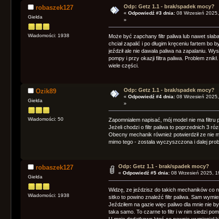
Odp: Getz 1.1 - brak/spadek mocy?
robaszek127
«
Odpowiedź #3 dnia:
08 Wrzesień 2025,
Giełda
»
Wiadomości: 1938
Może być zapchany filtr paliwa lub nawet słab
chciał zapalić i po długim kręceniu fartem bo by
jeździł ale nie dawała paliwa na zapalaniu. Wys
pompy i przy okazji filtra paliwa. Problem znik
wiele części.
Odp: Getz 1.1 - brak/spadek mocy?
Ozik89
«
Odpowiedź #4 dnia:
08 Wrzesień 2025,
Giełda
»
Wiadomości: 50
Zapomniałem napisać, mój model nie ma filtru 
Jeżeli chodzi o filtr paliwa to poprzednich 3 r
Obecny mechanik również potwierdził ze nie ma 
mimo tego - została wyczyszczona i dalej pro
Odp: Getz 1.1 - brak/spadek mocy?
robaszek127
«
Odpowiedź #5 dnia:
08 Wrzesień 2025, 1
Giełda
Widzę, ze jeździsz do takich mechaników co na
Wiadomości: 1938
sitko to powino znaleźć filtr paliwa. Sam wymie
Jeździłem na gazie więc paliwo dla mnie nie b
taka samo. To czarne to filtr i w nim siedzi p
U mnie dodatkowo ktoś co pewnie wymieniał k