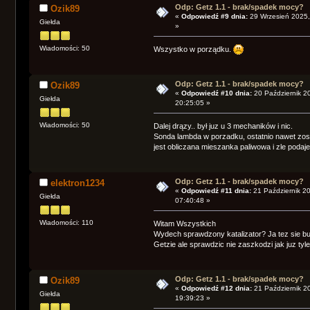
Odp: Getz 1.1 - brak/spadek mocy?
Ozik89
«
Odpowiedź #9 dnia:
29 Wrzesień 2025,
Giełda
»
Wiadomości: 50
Wszystko w porządku.
Odp: Getz 1.1 - brak/spadek mocy?
Ozik89
«
Odpowiedź #10 dnia:
20 Październik 2
Giełda
20:25:05 »
Wiadomości: 50
Dalej drązy.. był juz u 3 mechaników i nic.
Sonda lambda w porzadku, ostatnio nawet zosta
jest obliczana mieszanka paliwowa i zle podaje ,
Odp: Getz 1.1 - brak/spadek mocy?
elektron1234
«
Odpowiedź #11 dnia:
21 Październik 2
Giełda
07:40:48 »
Wiadomości: 110
Witam Wszystkich
Wydech sprawdzony katalizator? Ja tez sie buja
Getzie ale sprawdzic nie zaszkodzi jak juz ty
Odp: Getz 1.1 - brak/spadek mocy?
Ozik89
«
Odpowiedź #12 dnia:
21 Październik 2
Giełda
19:39:23 »