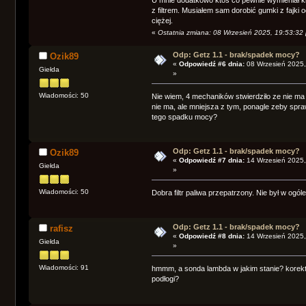
z filtrem. Musiałem sam dorobić gumki z fajki 
ciężej.
«
Ostatnia zmiana: 08 Wrzesień 2025, 19:53:32
Odp: Getz 1.1 - brak/spadek mocy?
Ozik89
«
Odpowiedź #6 dnia:
08 Wrzesień 2025,
Giełda
»
Wiadomości: 50
Nie wiem, 4 mechaników stwierdziło ze nie m
nie ma, ale mniejsza z tym, ponagle zeby spra
tego spadku mocy?
Odp: Getz 1.1 - brak/spadek mocy?
Ozik89
«
Odpowiedź #7 dnia:
14 Wrzesień 2025,
Giełda
»
Wiadomości: 50
Dobra filtr paliwa przepatrzony. Nie był w ogól
Odp: Getz 1.1 - brak/spadek mocy?
rafisz
«
Odpowiedź #8 dnia:
14 Wrzesień 2025,
Giełda
»
Wiadomości: 91
hmmm, a sonda lambda w jakim stanie? korekty l
podłogi?