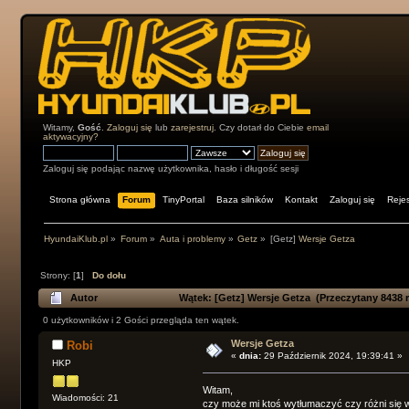
Witamy,
Gość
.
Zaloguj się
lub
zarejestruj
. Czy dotarł do Ciebie
email
aktywacyjny?
Zaloguj się podając nazwę użytkownika, hasło i długość sesji
Strona główna
Forum
TinyPortal
Baza silników
Kontakt
Zaloguj się
Rejes
HyundaiKlub.pl
»
Forum
»
Auta i problemy
»
Getz
»
[Getz]
Wersje Getza
Strony: [
1
]
Do dołu
Autor
Wątek:
[Getz]
Wersje Getza (Przeczytany 8438 r
0 użytkowników i 2 Gości przegląda ten wątek.
Wersje Getza
Robi
«
dnia:
29 Październik 2024, 19:39:41 »
HKP
Witam,
Wiadomości: 21
czy może mi ktoś wytłumaczyć czy różni się w