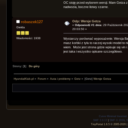
OC stoję przed wyborem wersji. Mam Getza z 2
nadwozia, boczne listwy czarne.
Odp: Wersje Getza
robaszek127
«
Odpowiedź #1 dnia:
29 Październik 20
Giełda
20:03:50 »
Wiadomości: 1938
Wystarczy porównać wyposażenie. Wersja Basi
masz korbki z tyłu to raczej wysoki model to ni
wiem. Może jest strona gdzie wpisuje się vin 
jest taka i wszystko opisane szczegółowo.
Strony: [
1
]
Do góry
HyundaiKlub.pl
»
Forum
»
Auta i problemy
»
Getz
»
[Getz]
Wersje Getza
Curve Minimal Inverted
SMF 2.0.17
|
SMF © 2019
,
S
TinyPortal 1.6.5
©
2005-2020
|