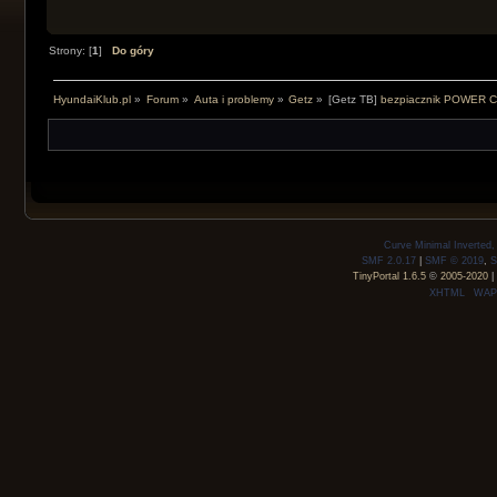
Strony: [
1
]
Do góry
HyundaiKlub.pl
»
Forum
»
Auta i problemy
»
Getz
»
[Getz TB]
bezpiacznik POWER 
Curve Minimal Inverted
SMF 2.0.17
|
SMF © 2019
,
S
TinyPortal 1.6.5
©
2005-2020
|
XHTML
WAP