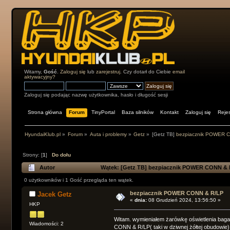
Witamy,
Gość
.
Zaloguj się
lub
zarejestruj
. Czy dotarł do Ciebie
email
aktywacyjny?
Zaloguj się podając nazwę użytkownika, hasło i długość sesji
Strona główna
Forum
TinyPortal
Baza silników
Kontakt
Zaloguj się
Rejes
HyundaiKlub.pl
»
Forum
»
Auta i problemy
»
Getz
»
[Getz TB]
bezpiacznik POWER 
Strony: [
1
]
Do dołu
Autor
Wątek:
[Getz TB]
bezpiacznik POWER CONN & R/
0 użytkowników i 1 Gość przegląda ten wątek.
bezpiacznik POWER CONN & R/LP
Jacek Getz
«
dnia:
08 Grudzień 2024, 13:56:50 »
HKP
Witam. wymieniałem żarówkę oświetlenia bagażn
Wiadomości: 2
CONN & R/LP( taki w dziwnej żółtej obudowie)