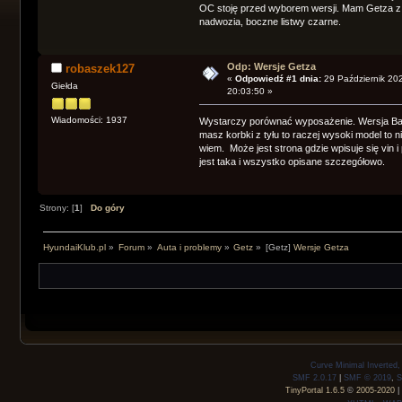
OC stoję przed wyborem wersji. Mam Getza z 2
nadwozia, boczne listwy czarne.
Odp: Wersje Getza
robaszek127
«
Odpowiedź #1 dnia:
29 Październik 20
Giełda
20:03:50 »
Wiadomości: 1937
Wystarczy porównać wyposażenie. Wersja Basi
masz korbki z tyłu to raczej wysoki model to ni
wiem. Może jest strona gdzie wpisuje się vin 
jest taka i wszystko opisane szczegółowo.
Strony: [
1
]
Do góry
HyundaiKlub.pl
»
Forum
»
Auta i problemy
»
Getz
»
[Getz]
Wersje Getza
Curve Minimal Inverted
SMF 2.0.17
|
SMF © 2019
,
S
TinyPortal 1.6.5
©
2005-2020
|