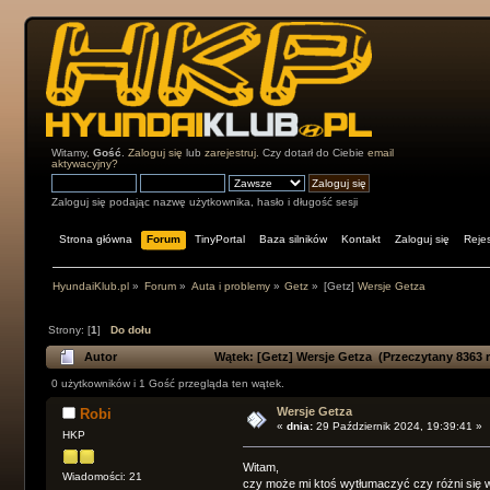
Witamy,
Gość
.
Zaloguj się
lub
zarejestruj
. Czy dotarł do Ciebie
email
aktywacyjny?
Zaloguj się podając nazwę użytkownika, hasło i długość sesji
Strona główna
Forum
TinyPortal
Baza silników
Kontakt
Zaloguj się
Rejes
HyundaiKlub.pl
»
Forum
»
Auta i problemy
»
Getz
»
[Getz]
Wersje Getza
Strony: [
1
]
Do dołu
Autor
Wątek:
[Getz]
Wersje Getza (Przeczytany 8363 r
0 użytkowników i 1 Gość przegląda ten wątek.
Wersje Getza
Robi
«
dnia:
29 Październik 2024, 19:39:41 »
HKP
Witam,
Wiadomości: 21
czy może mi ktoś wytłumaczyć czy różni się w