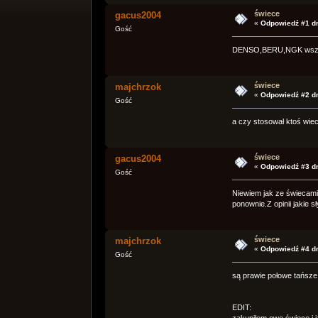
świece
gacus2004
«
Odpowiedź #1 dn
Gość
DENSO,BERU,NGK wszystk
świece
majchrzok
«
Odpowiedź #2 dn
Gość
a czy stosował ktoś wie
świece
gacus2004
«
Odpowiedź #3 dn
Gość
Niewiem jak ze świecami
ponownie.Z opinii jakie s
świece
majchrzok
«
Odpowiedź #4 dn
Gość
są prawie połowe tańsze 
EDIT:
zakupiłem owe świece i j