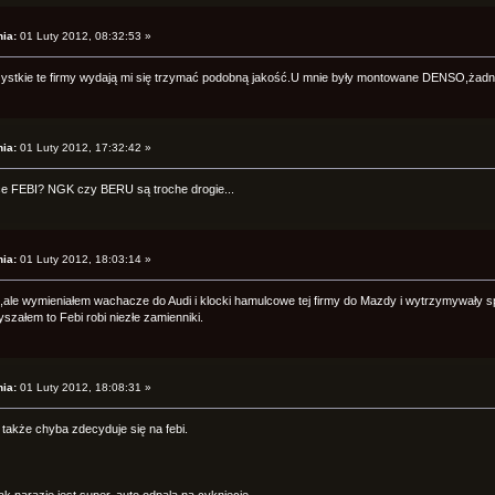
ia:
01 Luty 2012, 08:32:53 »
ie te firmy wydają mi się trzymać podobną jakość.U mnie były montowane DENSO,żadny
ia:
01 Luty 2012, 17:32:42 »
ce FEBI? NGK czy BERU są troche drogie...
ia:
01 Luty 2012, 18:03:14 »
,ale wymieniałem wachacze do Audi i klocki hamulcowe tej firmy do Mazdy i wytrzymywały s
łyszałem to Febi robi niezłe zamienniki.
ia:
01 Luty 2012, 18:08:31 »
także chyba zdecyduje się na febi.
ak narazie jest super, auto odpala na cykniecie.