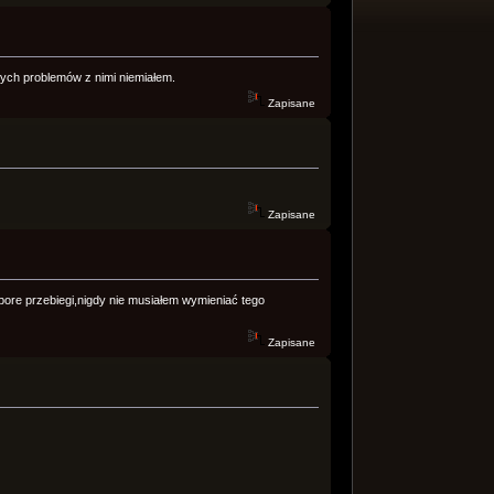
ch problemów z nimi niemiałem.
Zapisane
Zapisane
pore przebiegi,nigdy nie musiałem wymieniać tego
Zapisane