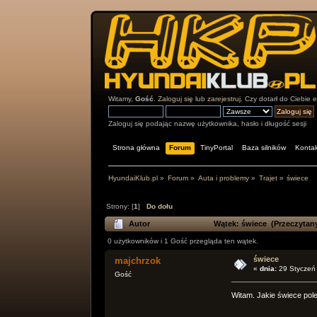
Witamy,
Gość
.
Zaloguj się
lub
zarejestruj
. Czy dotarł do Ciebie
e
Zaloguj się podając nazwę użytkownika, hasło i długość sesji
Strona główna
Forum
TinyPortal
Baza silników
Kontak
HyundaiKlub.pl
»
Forum
»
Auta i problemy
»
Trajet
»
świece
Strony: [
1
]
Do dołu
Autor
Wątek: świece (Przeczytany
0 użytkowników i 1 Gość przegląda ten wątek.
świece
majchrzok
«
dnia:
29 Styczeń
Gość
Witam. Jakie świece pole