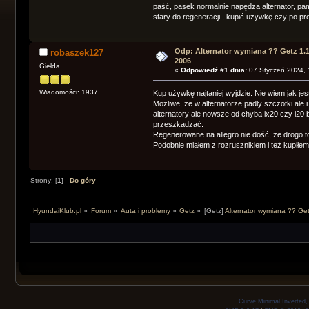
paść, pasek normalnie napędza alternator, pam
stary do regeneracji , kupić używkę czy po p
Odp: Alternator wymiana ?? Getz 1.
robaszek127
2006
Giełda
«
Odpowiedź #1 dnia:
07 Styczeń 2024, 
Wiadomości: 1937
Kup używkę najtaniej wyjdzie. Nie wiem jak jes
Możliwe, ze w alternatorze padły szczotki ale i
alternatory ale nowsze od chyba ix20 czy i20 
przeszkadzać.
Regenerowane na allegro nie dość, że drogo to 
Podobnie miałem z rozrusznikiem i też kupiłem
Strony: [
1
]
Do góry
HyundaiKlub.pl
»
Forum
»
Auta i problemy
»
Getz
»
[Getz]
Alternator wymiana ?? Ge
Curve Minimal Inverted