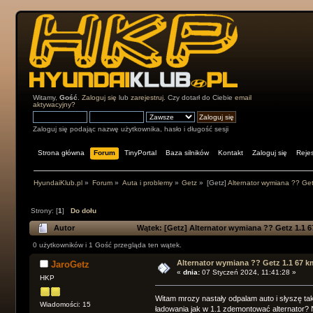
Witamy,
Gość
.
Zaloguj się
lub
zarejestruj
. Czy dotarł do Ciebie
email
aktywacyjny?
Zaloguj się podając nazwę użytkownika, hasło i długość sesji
Strona główna
Forum
TinyPortal
Baza silników
Kontakt
Zaloguj się
Rejes
HyundaiKlub.pl
»
Forum
»
Auta i problemy
»
Getz
»
[Getz]
Alternator wymiana ?? Ge
Strony: [
1
]
Do dołu
Autor
Wątek:
[Getz]
Alternator wymiana ?? Getz 1.1 6
0 użytkowników i 1 Gość przegląda ten wątek.
Alternator wymiana ?? Getz 1.1 67 k
JaroGetz
«
dnia:
07 Styczeń 2024, 11:41:28 »
HKP
Witam mrozy nastały odpalam auto i słyszę tak
Wiadomości: 15
ładowania jak w 1.1 zdemontować alternator? 