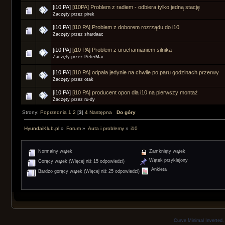
[i10 PA]
[i10PA] Problem z radiem - odbiera tylko jedną stację
Zaczęty przez pirek
[i10 PA]
[i10 PA] Problem z doborem rozrządu do i10
Zaczęty przez shardaac
[i10 PA]
[i10 PA] Problem z uruchamianiem silnika
Zaczęty przez PeterMac
[i10 PA]
[i10 PA] odpala jedynie na chwile po paru godzinach przerwy
Zaczęty przez otak
[i10 PA]
[i10 PA] producent opon dla i10 na pierwszy montaż
Zaczęty przez ru-dy
Strony:
Poprzednia
1
2
[
3
]
4
Następna
Do góry
HyundaiKlub.pl
»
Forum
»
Auta i problemy
»
i10
Normalny wątek
Zamknięty wątek
Wątek przyklejony
Gorący wątek (Więcej niż 15 odpowiedzi)
Ankieta
Bardzo gorący wątek (Więcej niż 25 odpowiedzi)
Curve Minimal Inverted