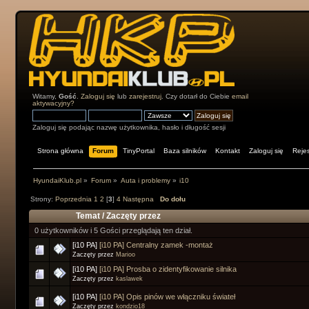
Witamy,
Gość
.
Zaloguj się
lub
zarejestruj
. Czy dotarł do Ciebie
email
aktywacyjny?
Zaloguj się podając nazwę użytkownika, hasło i długość sesji
Strona główna
Forum
TinyPortal
Baza silników
Kontakt
Zaloguj się
Rejes
HyundaiKlub.pl
»
Forum
»
Auta i problemy
»
i10
Strony:
Poprzednia
1
2
[
3
]
4
Następna
Do dołu
Temat
/
Zaczęty przez
0 użytkowników i 5 Gości przeglądają ten dział.
[i10 PA]
[i10 PA] Centralny zamek -montaż
Zaczęty przez
Marioo
[i10 PA]
[i10 PA] Prosba o zidentyfikowanie silnika
Zaczęty przez
kaslawek
[i10 PA]
[i10 PA] Opis pinów we włączniku świateł
Zaczęty przez
kondzio18