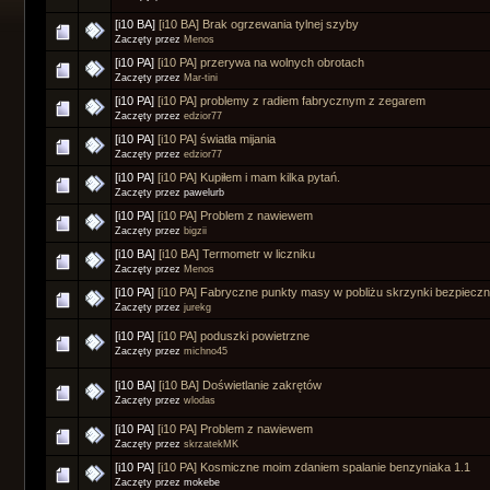
[i10 BA]
[i10 BA] Brak ogrzewania tylnej szyby
Zaczęty przez
Menos
[i10 PA]
[i10 PA] przerywa na wolnych obrotach
Zaczęty przez
Mar-tini
[i10 PA]
[i10 PA] problemy z radiem fabrycznym z zegarem
Zaczęty przez
edzior77
[i10 PA]
[i10 PA] światła mijania
Zaczęty przez
edzior77
[i10 PA]
[i10 PA] Kupiłem i mam kilka pytań.
Zaczęty przez pawelurb
[i10 PA]
[i10 PA] Problem z nawiewem
Zaczęty przez
bigzii
[i10 BA]
[i10 BA] Termometr w liczniku
Zaczęty przez
Menos
[i10 PA]
[i10 PA] Fabryczne punkty masy w pobliżu skrzynki bezpieczn
Zaczęty przez
jurekg
[i10 PA]
[i10 PA] poduszki powietrzne
Zaczęty przez
michno45
[i10 BA]
[i10 BA] Doświetlanie zakrętów
Zaczęty przez
wlodas
[i10 PA]
[i10 PA] Problem z nawiewem
Zaczęty przez
skrzatekMK
[i10 PA]
[i10 PA] Kosmiczne moim zdaniem spalanie benzyniaka 1.1
Zaczęty przez mokebe