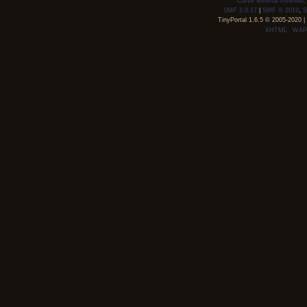
Curve Minimal Inverted
SMF 2.0.17
|
SMF © 2019
,
S
TinyPortal 1.6.5
©
2005-2020
|
XHTML
WAP