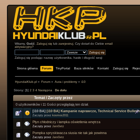
Witamy,
Gość
.
Zaloguj się
lub
zarejestruj
. Czy dotarł do Ciebie
email
aktywacyjny?
Zaloguj się podając nazwę użytkownika, hasło i długość sesji
Strona główna
Forum
TinyPortal
Baza silników
Kontakt
Zaloguj się
Rejes
HyundaiKlub.pl
»
Forum
»
Auta i problemy
»
i10
Strony: [
1
]
2
3
4
Następna
Do dołu
Temat
/
Zaczęty przez
0 użytkowników i 11 Gości przeglądają ten dział.
[i10 BA]
[i10 BA] Kampanie naprawcze, Technical Service Bulleti
Zaczęty przez
kosmos2011
Płyn chłodniczy i lampka oświetlenia wnętrza
Zaczęty przez
JaroGetz
Pompka spryskiwacza siusia nie tak jak powinna
Zaczęty przez
JaroGetz