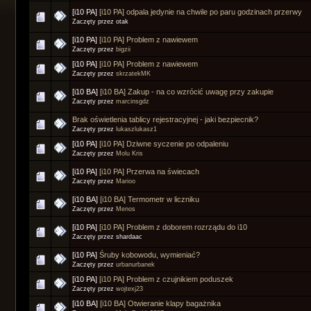
[i10 PA]
[i10 PA] odpala jedynie na chwile po paru godzinach przerwy
Zaczęty przez otak
[i10 PA]
[i10 PA] Problem z nawiewem
Zaczęty przez
bigzii
[i10 PA]
[i10 PA] Problem z nawiewem
Zaczęty przez
skrzatekMK
[i10 BA]
[i10 BA] Zakup - na co wzrócić uwagę przy zakupie
Zaczęty przez
marcinsgdz
Brak oświetlenia tablicy rejestracyjnej - jaki bezpiecnik?
Zaczęty przez
lukaszlukasz1
[i10 PA]
[i10 PA] Dziwne syczenie po odpaleniu
Zaczęty przez
Molu Kris
[i10 PA]
[i10 PA] Przerwa na świecach
Zaczęty przez
Marioo
[i10 BA]
[i10 BA] Termometr w liczniku
Zaczęty przez
Menos
[i10 PA]
[i10 PA] Problem z doborem rozrządu do i10
Zaczęty przez shardaac
[i10 PA]
Śruby kobowodu, wymieniać?
Zaczęty przez
urbanurbanek
[i10 PA]
[i10 PA] Problem z czujnikiem poduszek
Zaczęty przez
wojtexj23
[i10 BA]
[i10 BA] Otwieranie klapy bagażnika