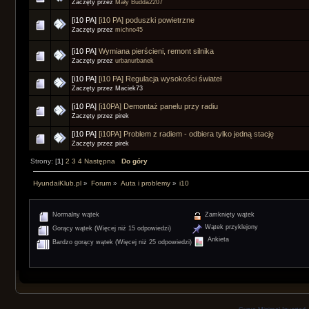
Zaczęty przez
Mały Budda2207
[i10 PA]
[i10 PA] poduszki powietrzne
Zaczęty przez
michno45
[i10 PA]
Wymiana pierścieni, remont silnika
Zaczęty przez
urbanurbanek
[i10 PA]
[i10 PA] Regulacja wysokości świateł
Zaczęty przez Maciek73
[i10 PA]
[i10PA] Demontaż panelu przy radiu
Zaczęty przez pirek
[i10 PA]
[i10PA] Problem z radiem - odbiera tylko jedną stację
Zaczęty przez pirek
Strony: [
1
]
2
3
4
Następna
Do góry
HyundaiKlub.pl
»
Forum
»
Auta i problemy
»
i10
Normalny wątek
Zamknięty wątek
Wątek przyklejony
Gorący wątek (Więcej niż 15 odpowiedzi)
Ankieta
Bardzo gorący wątek (Więcej niż 25 odpowiedzi)