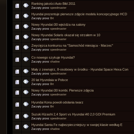
Ranking jakości Auto Bild 2011
Zaczęty przez
speedmaster
Hyundai prezentuje pierwsze zdjęcie modelu koncepcyjnego HCD
Zaczęty przez
Brt
Nowy Hyundai i30 wjeżdża na salony
Zaczęty przez
speedmaster
Nowy Hyundai Solaris okazał się strzałem w 10
Zaczęty przez
speedmaster
Zwycięzca konkursu na "Samochód miesiąca - Marzec"
Zaczęty przez
speedmaster
Co nowego szykuje Hyundai?
Zaczęty przez
shadow
Mały z zewnątrz, 8-osobowy w środku - Hyundai Space Hexa Con
Zaczęty przez
speedmaster
20 lat Hyundaia w Polsce
Zaczęty przez
Brt
Nowy Hyundai i30 kombi. Pierwsze zdjęcia
Zaczęty przez
speedmaster
Hyundai Kona powoli odsłania twarz
Zaczęty przez
Brt
Suzuki Kizashi 2,4 Sport vs Hyundai i40 2,0 GDI Premium
Zaczęty przez
speedmaster
Hyundai Santa Fe najbezpieczniejszy w swojej klasie według E
Zaczęty przez
shadow