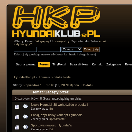
Witamy,
Gość
.
Zaloguj się
lub
zarejestruj
. Czy dotarł do Ciebie
email
aktywacyjny?
Zaloguj się podając nazwę użytkownika, hasło i długość sesji
Strona główna
Forum
TinyPortal
Baza silników
Kontakt
Zaloguj się
Rejes
HyundaiKlub.pl
»
Forum
»
Portal
»
Portal
Strony:
Poprzednia
1
...
17
18
[
19
]
20
Następna
Do dołu
Temat
/
Zaczęty przez
0 użytkowników i 8 Gości przeglądają ten dział.
Nowy Hyundai i30 wchodzi do produkcji
Zaczęty przez
Brt
I-oniq, czyli nowy koncept Hyundaia
Zaczęty przez
speedmaster
Sportowa nowość Hyundai'a
Zaczęty przez
Brt