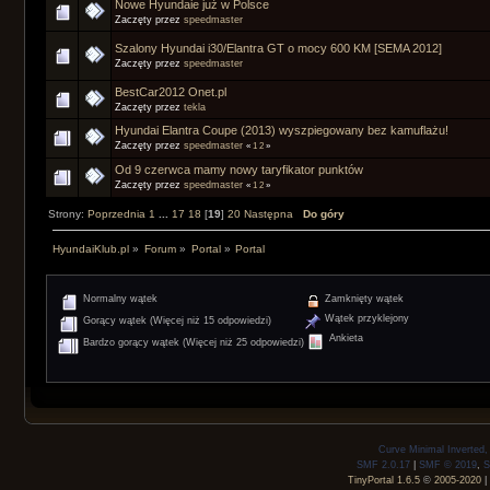
Nowe Hyundaie już w Polsce
Zaczęty przez
speedmaster
Szalony Hyundai i30/Elantra GT o mocy 600 KM [SEMA 2012]
Zaczęty przez
speedmaster
BestCar2012 Onet.pl
Zaczęty przez
tekla
Hyundai Elantra Coupe (2013) wyszpiegowany bez kamuflażu!
Zaczęty przez
speedmaster
«
1
2
»
Od 9 czerwca mamy nowy taryfikator punktów
Zaczęty przez
speedmaster
«
1
2
»
Strony:
Poprzednia
1
...
17
18
[
19
]
20
Następna
Do góry
HyundaiKlub.pl
»
Forum
»
Portal
»
Portal
Normalny wątek
Zamknięty wątek
Wątek przyklejony
Gorący wątek (Więcej niż 15 odpowiedzi)
Ankieta
Bardzo gorący wątek (Więcej niż 25 odpowiedzi)
Curve Minimal Inverted
SMF 2.0.17
|
SMF © 2019
,
S
TinyPortal 1.6.5
©
2005-2020
|