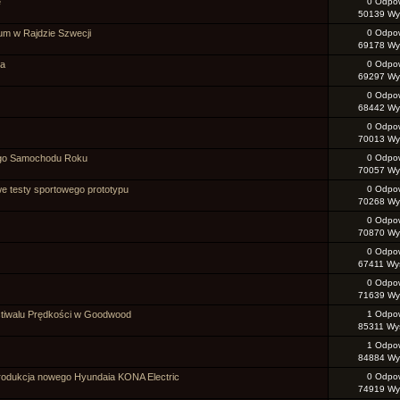
e
0 Odpow
50139 Wyś
um w Rajdzie Szwecji
0 Odpow
69178 Wyś
wa
0 Odpow
69297 Wyś
0 Odpow
68442 Wyś
0 Odpow
70013 Wyś
ego Samochodu Roku
0 Odpow
70057 Wyś
e testy sportowego prototypu
0 Odpow
70268 Wyś
0 Odpow
70870 Wyś
0 Odpow
67411 Wyś
0 Odpow
71639 Wyś
tiwalu Prędkości w Goodwood
1 Odpow
85311 Wyś
1 Odpow
84884 Wyś
produkcja nowego Hyundaia KONA Electric
0 Odpow
74919 Wyś