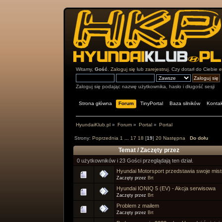
Witamy,
Gość
.
Zaloguj się
lub
zarejestruj
. Czy dotarł do Ciebie
e
Zaloguj się podając nazwę użytkownika, hasło i długość sesji
Strona główna
Forum
TinyPortal
Baza silników
Kontak
HyundaiKlub.pl
»
Forum
»
Portal
»
Portal
Strony:
Poprzednia
1
...
17
18
[
19
]
20
Następna
Do dołu
Temat
/
Zaczęty przez
0 użytkowników i 23 Gości przeglądają ten dział.
Hyundai Motorsport przedstawia swoje mis
Zaczęty przez
Brt
Hyundai IONIQ 5 (EV) - Akcja serwisowa
Zaczęty przez
Brt
Problem z mailem
Zaczęty przez
Brt