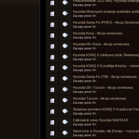
Podsumowanie 2022 roku: Hyundai świętuj
Zaczęty przez
Brt
Hyundai Motorsport świętuje podwójne podi
Zaczęty przez
Brt
Hyundai Santa Fe (PHEV) - Akcja Serwiso
Zaczęty przez
Brt
Hyundai Kona - Akcja serwisowa
Zaczęty przez
Brt
Hyundai i40 i Kona - Akcja serwisowa
Zaczęty przez
Brt
Hyundai IONIQ 6 zdobywa tytuły Światow
Zaczęty przez
Brt
Hyundai IONIQ 5 N podbija Arktykę – zimow
Zaczęty przez
Brt
Hyundai Santa Fe (TM) - Akcja serwisowa
Zaczęty przez
Brt
Hyundai i30 i Tucson - Akcja serwisowa
Zaczęty przez
Brt
Hyundai Tucson - Akcja serwisowa
Zaczęty przez
Brt
Światowa premiera IONIQ 5 N podczas Fes
Zaczęty przez
Brt
Całkowicie nowy Hyundai SANTA FE
Zaczęty przez
Brt
Stworzony w Europie, dla Europy – rusza 
Zaczęty przez
Brt