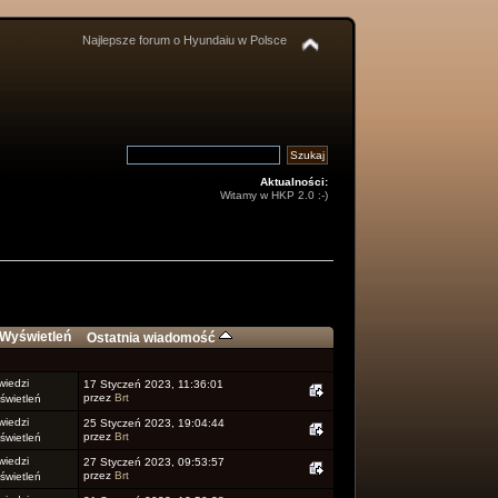
Najlepsze forum o Hyundaiu w Polsce
Aktualności:
Witamy w HKP 2.0 :-)
Wyświetleń
Ostatnia wiadomość
iedzi
17 Styczeń 2023, 11:36:01
przez
Brt
wietleń
iedzi
25 Styczeń 2023, 19:04:44
przez
Brt
wietleń
iedzi
27 Styczeń 2023, 09:53:57
przez
Brt
wietleń