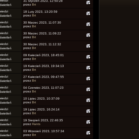
iedzi
31 Styczeń 2023, 12:50:28
przez
Brt
wietleń
iedzi
18 Luty 2023, 13:20:59
przez
Brt
wietleń
iedzi
30 Marzec 2023, 11:07:30
przez
Brt
wietleń
iedzi
30 Marzec 2023, 11:09:22
przez
Brt
wietleń
iedzi
30 Marzec 2023, 11:12:32
przez
Brt
wietleń
iedzi
09 Kwiecień 2023, 18:45:01
przez
Brt
wietleń
iedzi
19 Kwiecień 2023, 19:34:13
przez
Brt
wietleń
iedzi
27 Kwiecień 2023, 09:47:55
przez
Brt
wietleń
iedzi
04 Czerwiec 2023, 11:07:23
przez
Brt
wietleń
iedzi
10 Lipiec 2023, 10:37:09
przez
Brt
wietleń
iedzi
19 Lipiec 2023, 16:24:14
przez
Brt
wietleń
iedzi
19 Sierpień 2023, 22:46:35
przez
Hants
wietleń
iedzi
03 Wrzesień 2023, 10:57:34
przez
Brt
wietleń