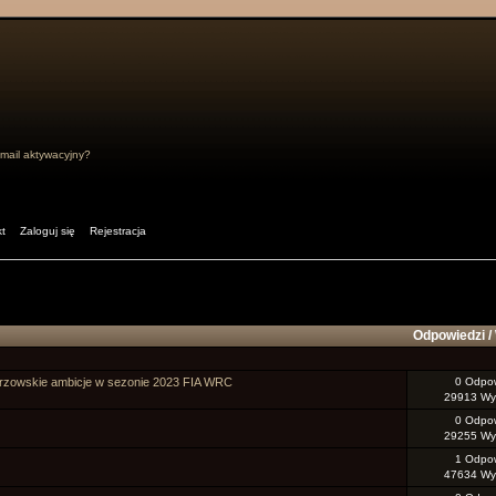
mail aktywacyjny?
t
Zaloguj się
Rejestracja
Odpowiedzi
/
trzowskie ambicje w sezonie 2023 FIA WRC
0 Odpow
29913 Wyś
0 Odpow
29255 Wyś
1 Odpow
47634 Wyś